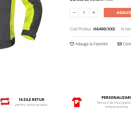
ADAUG
Cod Produs:
H6400/XXS
Ai ne
Adauga la Favorite
Cere 
PERSONALIZAR
14 ZILE RETUR
Servicii de inscriptio
pentru orice produs
imbracaminte