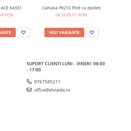
 ACE KA551
Camasa PR210 Pilot cu epoleti
Camasa PR2
34 RON
de la 85,91 RON
de 
IANTE
VEZI VARIANTE
VEZI 
SUPORT CLIENTI
LUNI - VINERI: 08:00
- 17:00
0767585211
office@elviaida.ro