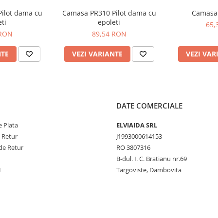
ilot dama cu
Camasa PR310 Pilot dama cu
Camasa
ti
epoleti
65,
 RON
89,54 RON
NTE
VEZI VARIANTE
VEZI VAR
DATE COMERCIALE
 Plata
ELVIAIDA SRL
e Retur
J1993000614153
de Retur
RO 3807316
B-dul. I. C. Bratianu nr.69
L
Targoviste, Dambovita