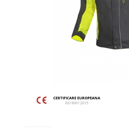
DIVERSE
JACHETE DE LUCRU
PANTALONI DE LUCRU
JACHETE VATUITE
INDUSTRIA ALIMENTARA
GENUNCHIERE
IMBRACAMINTE ANTICHIMICA |
MULTIRISC
CAMASI
FESURI, SEPCI, CAPISOANE
FLEECE
CERTIFICARE EUROPEANA
HANORACE
ISO 9001:2015
INCALTAMINTE
BOCANCI
PANTOFI