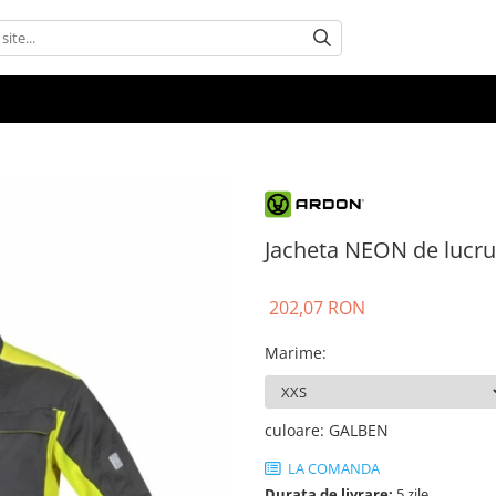
Jacheta NEON de lucru
202,07 RON
Marime
:
culoare
:
GALBEN
LA COMANDA
Durata de livrare:
5 zile