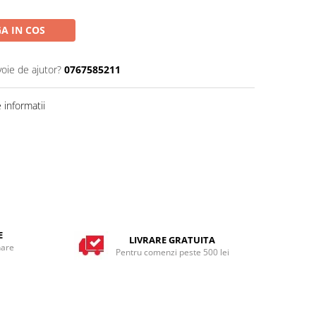
A IN COS
voie de ajutor?
0767585211
informatii
E
LIVRARE GRATUITA
nare
Pentru comenzi peste 500 lei