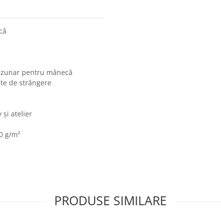
că
buzunar pentru mânecă
ete de strângere
 și atelier
0 g/m²
PRODUSE SIMILARE