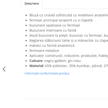
Descriere
SANDALE-SABOTI
CIZME
Bluză cu croială sofisticată cu modelare anatomi
SOSETE
fermoar principal acoperit cu o clapetă
buzunare spațioase cu fermoar
BRANTURI
Buzunare interioare cu fantă
ACCESORII
două buzunare la piept, buzunar cu fermoar, 
Reglarea slăbiciunii taliei și a mânecilor cu clap
MANUSI
mâneci cu formă anatomică
RISCURI MINIME
fermoare metalice
PROTECTIE MECANICA
Aplicație: construcții, industrie, producție, hobby
Culoare:
negru-galben; gri-rosu
PROTECTIE TAIERE SI PERFORATII
Material:
65% poliester, 35% bumbac, pânză, 27
PROTECTIE CHIMICA
Informatii conformitate produs
PROTECTIE SUDURA
PROTECTIE TERMICA (FRIG)
ANTIVIBRATII
UNICA FOLOSINTA
PROTECTIE LA IMPACT