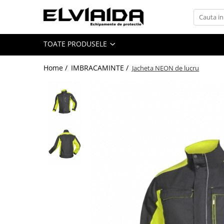
Toate Produsele
TOATE PRODUSELE
IMBRACAMINTE
IMBRACAMINTE DE LUCRU
Home /
IMBRACAMINTE /
Jacheta NEON de lucru
IMBRACAMINTE REFLECTORIZANTA
IMBRACAMINTE DE IARNA
IMBRACAMINTE IMPERMEABILA
TRICOURI
VESTE
UNICA FOLOSINTA
IMBRACAMINTE ESD
IMBRACAMINTE IGNIFUGATA,
ANTISTATICA
COMBINEZOANE, HALATE