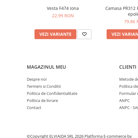
Vesta F474 Iona
Camasa PR312 P
PROTECTIE AUDITIVA
epole
22,99 RON
PROTECTIE RESPIRATORIE
79,86
LUCRU LA INALTIME
AVERTIZARE SI PRIM AJUTOR
VEZI VARIANTE
VEZI VARIA
TRICOURI
TRICOURI POLO
CAMASI
HORECA
MAGAZINUL MEU
CLIENTI
PROSOAPE
Despre noi
Metode de
PRODUSE DE VOIAJ
Termeni si Conditii
Politica d
CASTI DE PROTECTIE
Politica de Confidentialitate
Formular 
PROTECTIA OCHILOR
Politica de livrare
ANPC
MASTI DE SUDURA
Contact
ANPC - SA
OCHELARI
VIZIERE
©Copyright ELVIAIDA SRL 2026
Platforma E-commerce by