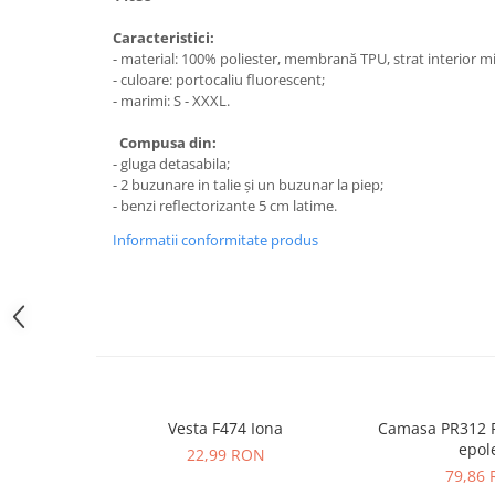
SANDALE-SABOTI
Caracteristici:
CIZME
- material: 100% poliester, membrană TPU, strat interior m
- culoare: portocaliu fluorescent;
SOSETE
- marimi: S - XXXL.
BRANTURI
Compusa din:
ACCESORII
- gluga detasabila;
- 2 buzunare in talie și un buzunar la piep;
MANUSI
- benzi reflectorizante 5 cm latime.
RISCURI MINIME
Informatii conformitate produs
PROTECTIE MECANICA
PROTECTIE TAIERE SI PERFORATII
PROTECTIE CHIMICA
PROTECTIE SUDURA
PROTECTIE TERMICA (FRIG)
ANTIVIBRATII
Vesta F474 Iona
Camasa PR312 P
epole
22,99 RON
UNICA FOLOSINTA
79,86
PROTECTIE LA IMPACT