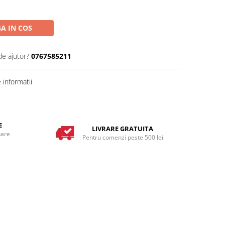
A IN COS
de ajutor?
0767585211
informatii
E
LIVRARE GRATUITA
nare
Pentru comenzi peste 500 lei