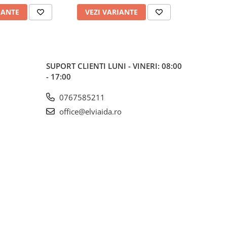
IANTE
VEZI VARIANTE
VEZI 
SUPORT CLIENTI
LUNI - VINERI: 08:00
- 17:00
0767585211
office@elviaida.ro