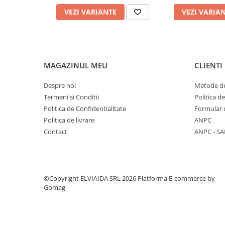
VEZI VARIANTE
VEZI VARIA
PROTECTIE AUDITIVA
PROTECTIE RESPIRATORIE
LUCRU LA INALTIME
AVERTIZARE SI PRIM AJUTOR
MAGAZINUL MEU
CLIENTI
TRICOURI
TRICOURI POLO
Despre noi
Metode de
CAMASI
Termeni si Conditii
Politica d
HORECA
Politica de Confidentialitate
Formular 
PROSOAPE
Politica de livrare
ANPC
Contact
ANPC - SA
PRODUSE DE VOIAJ
CASTI DE PROTECTIE
PROTECTIA OCHILOR
MASTI DE SUDURA
©Copyright ELVIAIDA SRL 2026
Platforma E-commerce by
Gomag
OCHELARI
VIZIERE