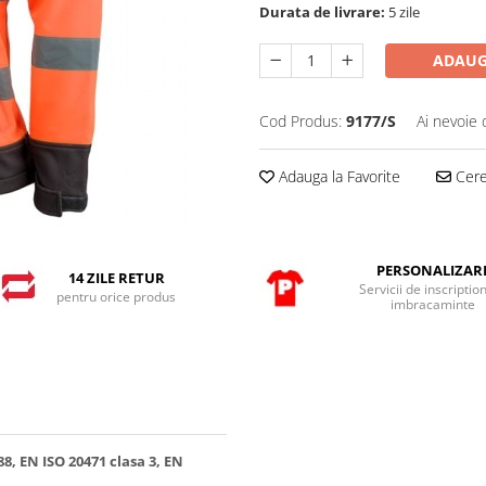
Durata de livrare:
5 zile
ADAUG
Cod Produs:
9177/S
Ai nevoie 
Adauga la Favorite
Cere 
PERSONALIZAR
14 ZILE RETUR
Servicii de inscriptio
pentru orice produs
imbracaminte
8, EN ISO 20471 clasa 3, EN