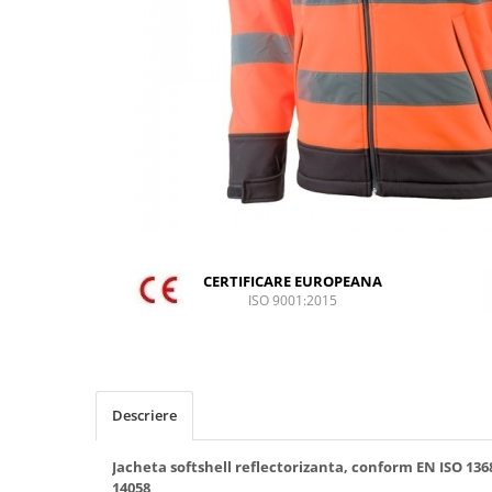
DIVERSE
JACHETE DE LUCRU
PANTALONI DE LUCRU
JACHETE VATUITE
INDUSTRIA ALIMENTARA
GENUNCHIERE
IMBRACAMINTE ANTICHIMICA |
MULTIRISC
CAMASI
CERTIFICARE EUROPEANA
ISO 9001:2015
FESURI, SEPCI, CAPISOANE
FLEECE
HANORACE
INCALTAMINTE
Descriere
BOCANCI
Jacheta softshell reflectorizanta, conform EN ISO 1368
PANTOFI
14058