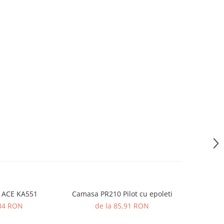
 ACE KA551
Camasa PR210 Pilot cu epoleti
Camasa PR2
34 RON
de la 85,91 RON
de 