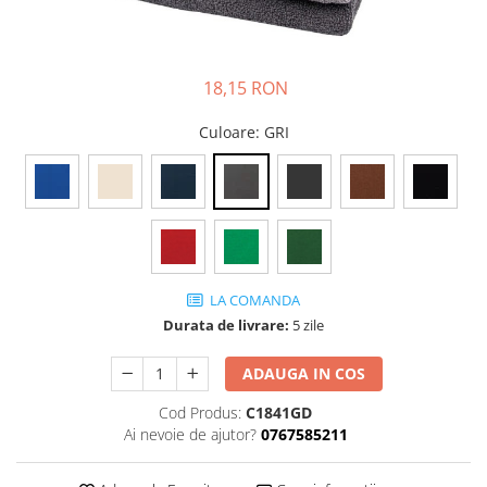
DIVERSE
JACHETE DE LUCRU
PANTALONI DE LUCRU
18,15 RON
JACHETE VATUITE
Culoare
: GRI
INDUSTRIA ALIMENTARA
GENUNCHIERE
IMBRACAMINTE ANTICHIMICA |
MULTIRISC
CAMASI
LA COMANDA
FESURI, SEPCI, CAPISOANE
Durata de livrare:
5 zile
FLEECE
ADAUGA IN COS
HANORACE
INCALTAMINTE
Cod Produs:
C1841GD
Ai nevoie de ajutor?
0767585211
BOCANCI
PANTOFI