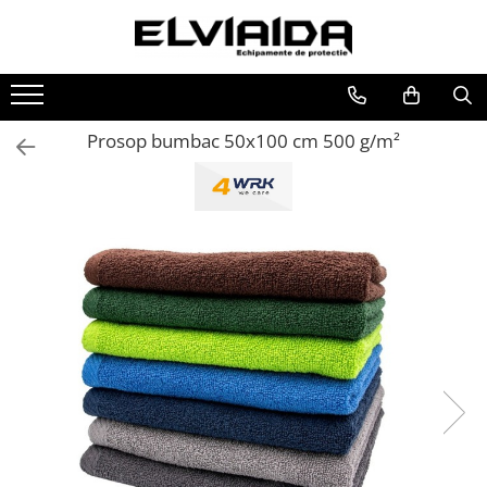
Toate Produsele
IMBRACAMINTE
Prosop bumbac 50x100 cm 500 g/m²
IMBRACAMINTE DE LUCRU
IMBRACAMINTE REFLECTORIZANTA
IMBRACAMINTE DE IARNA
IMBRACAMINTE IMPERMEABILA
TRICOURI
VESTE
UNICA FOLOSINTA
IMBRACAMINTE ESD
IMBRACAMINTE IGNIFUGATA,
ANTISTATICA
COMBINEZOANE, HALATE