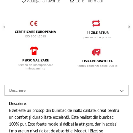
Adauga la Favorite
Cere informatii
SANDALE-SABOTI
CIZME
SOSETE
CERTIFICARE EUROPEANA
BRANTURI
14 ZILE RETUR
ISO 9001:2015
pentru orice produs
ACCESORII
MANUSI
RISCURI MINIME
PERSONALIZARE
LIVRARE GRATUITA
Servicii de inscriptionare
Pentru comenzi peste 500 lei
PROTECTIE MECANICA
imbracaminte
PROTECTIE TAIERE SI PERFORATII
PROTECTIE CHIMICA
Descriere
PROTECTIE SUDURA
Descriere:
PROTECTIE TERMICA (FRIG)
Bizet este un prosop din bumbac de înaltă calitate, creat pentru
ANTIVIBRATII
un confort și durabilitate excelentă. Este realizat din bumbac
UNICA FOLOSINTA
100% pur. Este foarte moale si delicat la atingere, dar in acelasi
timp are un nivel ridicat de absorbtie. Modelul Bizet se
PROTECTIE LA IMPACT