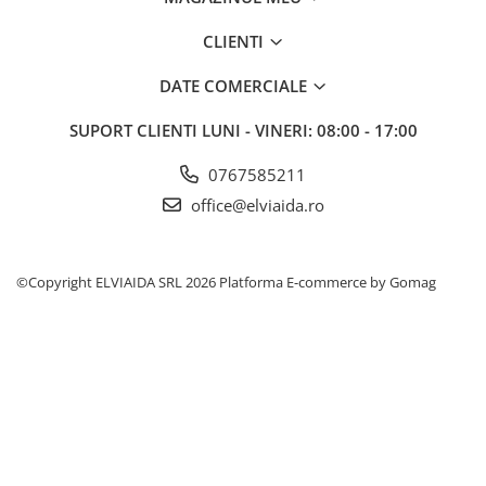
DIVERSE
CLIENTI
JACHETE DE LUCRU
PANTALONI DE LUCRU
DATE COMERCIALE
JACHETE VATUITE
SUPORT CLIENTI
LUNI - VINERI: 08:00 - 17:00
INDUSTRIA ALIMENTARA
0767585211
GENUNCHIERE
office@elviaida.ro
IMBRACAMINTE ANTICHIMICA |
MULTIRISC
CAMASI
©Copyright ELVIAIDA SRL 2026
Platforma E-commerce by Gomag
FESURI, SEPCI, CAPISOANE
FLEECE
HANORACE
INCALTAMINTE
BOCANCI
PANTOFI