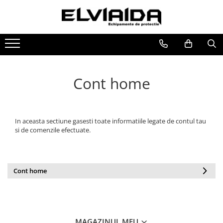
Toate Produsele
IMBRACAMINTE
IMBRACAMINTE DE LUCRU
Cont home
IMBRACAMINTE REFLECTORIZANTA
IMBRACAMINTE DE IARNA
IMBRACAMINTE IMPERMEABILA
In aceasta sectiune gasesti toate informatiile legate de contul tau
TRICOURI
si de comenzile efectuate.
VESTE
UNICA FOLOSINTA
Cont home
IMBRACAMINTE ESD
IMBRACAMINTE IGNIFUGATA,
ANTISTATICA
COMBINEZOANE, HALATE
MAGAZINUL MEU