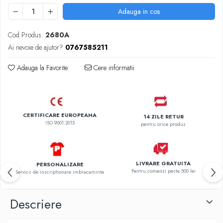
Adauga in cos
Cod Produs:
2680A
Ai nevoie de ajutor?
0767585211
Adauga la Favorite
Cere informatii
CERTIFICARE EUROPEANA
14 ZILE RETUR
ISO 9001:2015
pentru orice produs
LIVRARE GRATUITA
PERSONALIZARE
Pentru comenzi peste 500 lei
Servicii de inscriptionare imbracaminte
Descriere