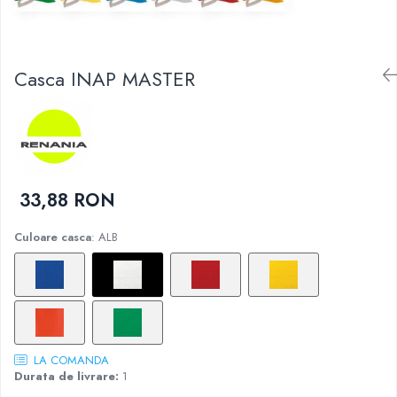
DIVERSE
JACHETE DE LUCRU
PANTALONI DE LUCRU
Casca INAP MASTER
JACHETE VATUITE
INDUSTRIA ALIMENTARA
GENUNCHIERE
IMBRACAMINTE ANTICHIMICA |
MULTIRISC
33,88 RON
CAMASI
FESURI, SEPCI, CAPISOANE
Culoare casca
: ALB
FLEECE
HANORACE
LA COMANDA
Durata de livrare:
1