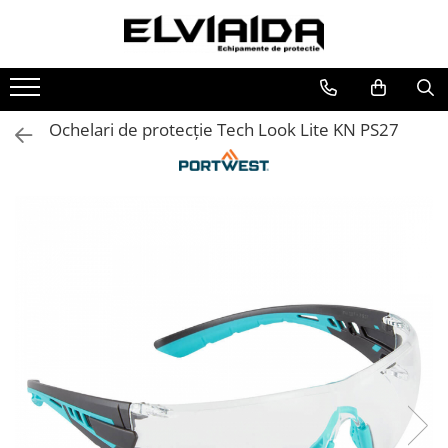
Toate Produsele
IMBRACAMINTE
Ochelari de protecție Tech Look Lite KN PS27
IMBRACAMINTE DE LUCRU
IMBRACAMINTE REFLECTORIZANTA
IMBRACAMINTE DE IARNA
IMBRACAMINTE IMPERMEABILA
TRICOURI
VESTE
UNICA FOLOSINTA
IMBRACAMINTE ESD
IMBRACAMINTE IGNIFUGATA,
ANTISTATICA
COMBINEZOANE, HALATE