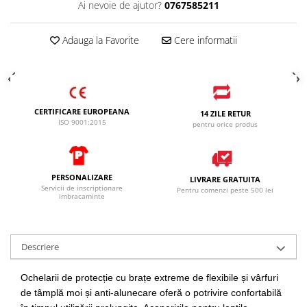
Ai nevoie de ajutor?
0767585211
SANDALE-SABOTI
CIZME
Adauga la Favorite
Cere informatii
SOSETE
BRANTURI
ACCESORII
CERTIFICARE EUROPEANA
14 ZILE RETUR
MANUSI
ISO 9001:2015
pentru orice produs
RISCURI MINIME
PROTECTIE MECANICA
PROTECTIE TAIERE SI PERFORATII
PERSONALIZARE
LIVRARE GRATUITA
Servicii de inscriptionare
Pentru comenzi peste 500 lei
imbracaminte
PROTECTIE CHIMICA
PROTECTIE SUDURA
PROTECTIE TERMICA (FRIG)
Descriere
ANTIVIBRATII
Ochelarii de protecție cu brațe extreme de flexibile și vârfuri
UNICA FOLOSINTA
de tâmplă moi și anti-alunecare oferă o potrivire confortabilă
PROTECTIE LA IMPACT