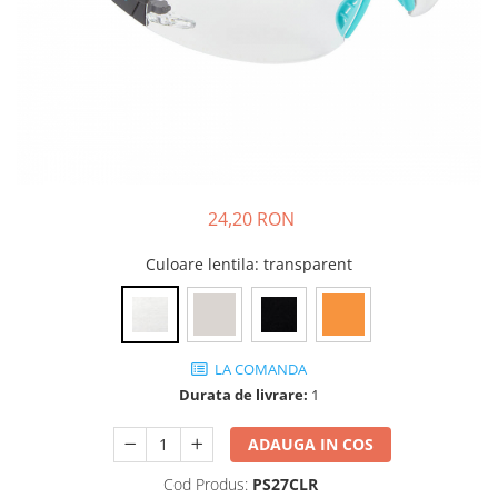
DIVERSE
JACHETE DE LUCRU
PANTALONI DE LUCRU
JACHETE VATUITE
INDUSTRIA ALIMENTARA
GENUNCHIERE
24,20 RON
IMBRACAMINTE ANTICHIMICA |
MULTIRISC
Culoare lentila
: transparent
CAMASI
FESURI, SEPCI, CAPISOANE
FLEECE
LA COMANDA
HANORACE
Durata de livrare:
1
INCALTAMINTE
ADAUGA IN COS
BOCANCI
PANTOFI
Cod Produs:
PS27CLR