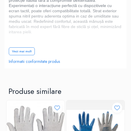
protecție fiabilă fără a compromite dexteritatea.
Experimentați o interacțiune perfectă cu dispozitivele cu
ecran tactil, poate oferi compatibilitate totală. Strat exterior
spuma nitril pentru aderenta optima in caz de umiditate sau
mediu uscat. Redefinind confortul, această mănușă este
fabricată în mod expert fără fibre de sticlă și oțel, minimizând
iritarea pielii.
Caracteristici
Vezi mai mult
Informatii conformitate produs
Rezistență la tăiere de nivel D
Acest simbol indica faptul ca aceste manusi pot fi
folosite cu majoritatea dispozitivelor cu touchscreen
Strat exterior spuma nitril pentru aderenta optima in
caz de umidiatte sau mediu uscat.
Produse similare
Fără fibre de sticlă și oțel pentru a reduce iritarea
pielii
Pentru protecție împotriva impactului cu energie
redusă
Păstrează nivelul de performanță antitaiere până la
10 spălări
Căptușeala de calibru 18 oferă confort excelent,