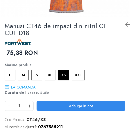
DIVERSE
JACHETE DE LUCRU
PANTALONI DE LUCRU
Manusi CT46 de impact din nitril CT
JACHETE VATUITE
CUT D18
INDUSTRIA ALIMENTARA
GENUNCHIERE
75,38 RON
IMBRACAMINTE ANTICHIMICA |
MULTIRISC
Marime produs
:
CAMASI
L
M
S
XL
XS
XXL
FESURI, SEPCI, CAPISOANE
FLEECE
LA COMANDA
Durata de livrare:
5 zile
HANORACE
Adauga in cos
Cod Produs:
CT46/XS
Ai nevoie de ajutor?
0767585211