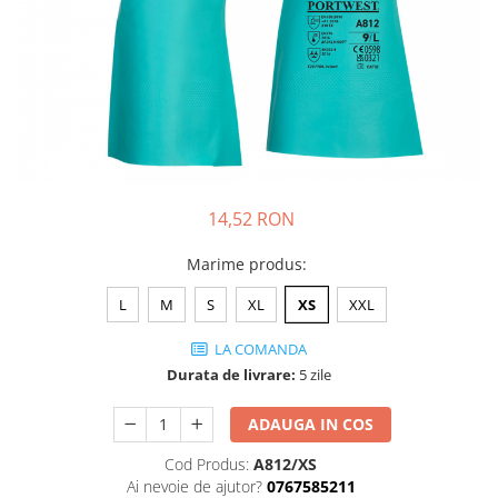
JACHETE DE LUCRU
PANTALONI DE LUCRU
JACHETE VATUITE
INDUSTRIA ALIMENTARA
GENUNCHIERE
IMBRACAMINTE ANTICHIMICA |
MULTIRISC
14,52 RON
CAMASI
Marime produs
:
FESURI, SEPCI, CAPISOANE
L
M
S
XL
XS
XXL
FLEECE
HANORACE
LA COMANDA
Durata de livrare:
5 zile
ADAUGA IN COS
Cod Produs:
A812/XS
Ai nevoie de ajutor?
0767585211