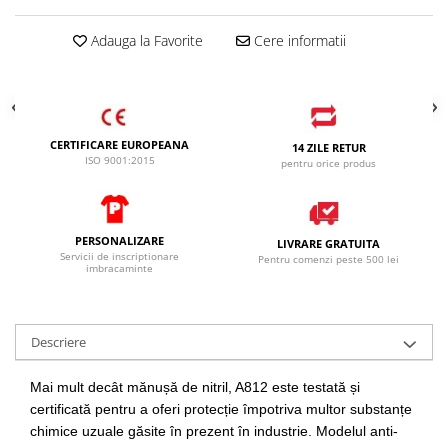
Adauga la Favorite
Cere informatii
CERTIFICARE EUROPEANA
14 ZILE RETUR
ISO 9001:2015
pentru orice produs
PERSONALIZARE
LIVRARE GRATUITA
Servicii de inscriptionare
Pentru comenzi peste 500 lei
imbracaminte
Descriere
Mai mult decât mănușă de nitril, A812 este testată și
certificată pentru a oferi protecție împotriva multor substanțe
chimice uzuale găsite în prezent în industrie. Modelul anti-