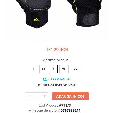
JACHETE DE LUCRU
PANTALONI DE LUCRU
JACHETE VATUITE
INDUSTRIA ALIMENTARA
GENUNCHIERE
IMBRACAMINTE ANTICHIMICA |
MULTIRISC
131,29 RON
CAMASI
Marime produs
:
FESURI, SEPCI, CAPISOANE
L
M
S
XL
XXL
FLEECE
HANORACE
LA COMANDA
Durata de livrare:
5 zile
ADAUGA IN COS
Cod Produs:
A791/S
Ai nevoie de ajutor?
0767585211