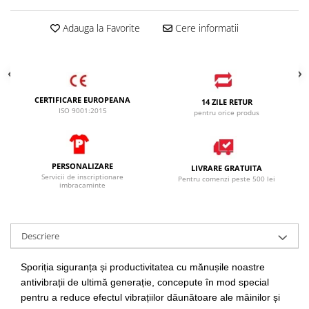
Adauga la Favorite
Cere informatii
CERTIFICARE EUROPEANA
14 ZILE RETUR
ISO 9001:2015
pentru orice produs
PERSONALIZARE
LIVRARE GRATUITA
Servicii de inscriptionare
Pentru comenzi peste 500 lei
imbracaminte
Descriere
Sporiția siguranța și productivitatea cu mănușile noastre
antivibrații de ultimă generație, concepute în mod special
pentru a reduce efectul vibrațiilor dăunătoare ale mâinilor și