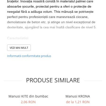
brațelor. Inovația noastră constă în materialul palmei care
absoarbe șocurile, proiectat pentru a oferi o protecție de
neegalat fără a adăuga volum. This mănușă se potrivește
perfect pentru profesioniștii care manevrează ciocane,
demolatoare de beton etc. și atinge un nivel excepțional de
dexteritate, ajungând la cea mai înaltă clasificare de nivel 5.
Caracteristici
Special creat pentru a reduce efectele vibratiilor
VEZI MAI MULT
Pentru a fi folosit cu pick-hammere etc
Informatii conformitate produs
Banda pentru incheietura pentru utilizare sigura
Atinge cel mai înalt nivel de dexteritate de nivel 5
Ideal în sectoarele construcțiilor, tamplariei și zidăriei
Pungă de vânzare cu amănuntul care ajută la
prezentarea pentru vânzările cu amănuntul
PRODUSE SIMILARE
Certificat CE
Materiale
Nailon, Poliuretan, Poliester
Manusi KITE din bumbac
Manusi KRONA
2,06 RON
de la 1,21 RON