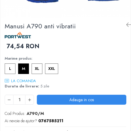
DIVERSE
JACHETE DE LUCRU
PANTALONI DE LUCRU
Manusi A790 anti vibratii
JACHETE VATUITE
INDUSTRIA ALIMENTARA
74,54 RON
GENUNCHIERE
IMBRACAMINTE ANTICHIMICA |
Marime produs
:
MULTIRISC
L
M
XL
XXL
CAMASI
FESURI, SEPCI, CAPISOANE
LA COMANDA
Durata de livrare:
5 zile
FLEECE
HANORACE
Adauga in cos
Cod Produs:
A790/M
Ai nevoie de ajutor?
0767585211