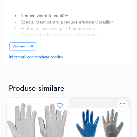
Reduce vibrațiile cu 40%
Special creat pentru a reduce efectele vibratiilor
Pentru a fi folosit cu pick-hammere etc
Formula speciala de cauciuc cloroprenic
Căptușeală rezistentă de calibru 10
Vezi mai mult
Căptușeală respirabilă fără cusături
Certificat CE
Informatii conformitate produs
Pungă de vânzare cu amănuntul care ajută la
prezentarea pentru vânzările cu amănuntul
Materiale
Produse similare
Poliester, Elastic, Cauciuc Cloroprenic