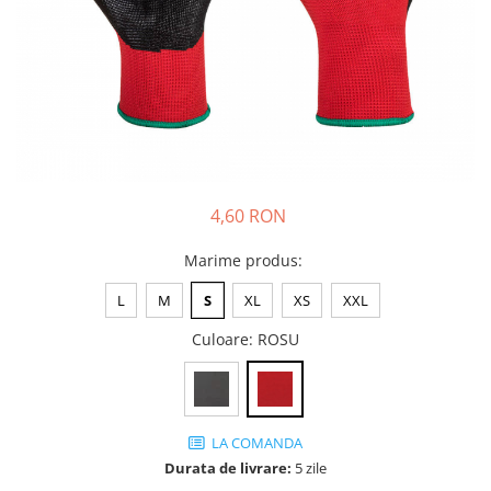
JACHETE DE LUCRU
PANTALONI DE LUCRU
JACHETE VATUITE
INDUSTRIA ALIMENTARA
GENUNCHIERE
IMBRACAMINTE ANTICHIMICA |
MULTIRISC
4,60 RON
CAMASI
Marime produs
:
FESURI, SEPCI, CAPISOANE
L
M
S
XL
XS
XXL
FLEECE
HANORACE
Culoare
: ROSU
LA COMANDA
Durata de livrare:
5 zile