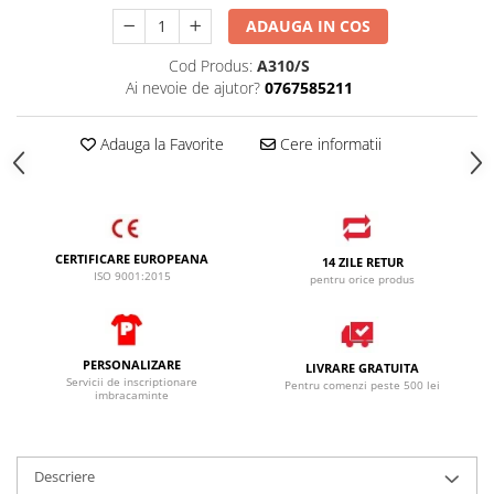
ADAUGA IN COS
Cod Produs:
A310/S
Ai nevoie de ajutor?
0767585211
Adauga la Favorite
Cere informatii
CERTIFICARE EUROPEANA
14 ZILE RETUR
ISO 9001:2015
pentru orice produs
PERSONALIZARE
LIVRARE GRATUITA
Servicii de inscriptionare
Pentru comenzi peste 500 lei
imbracaminte
Descriere