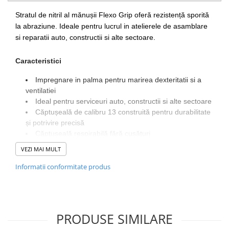
Stratul de nitril al mănușii Flexo Grip oferă rezistență sporită
la abraziune. Ideale pentru lucrul in atelierele de asamblare
si reparatii auto, constructii si alte sectoare.
Caracteristici
Impregnare in palma pentru marirea dexteritatii si a
ventilatiei
Ideal pentru serviceuri auto, constructii si alte sectoare
Căptușeală de calibru 13 construită pentru durabilitate
și potrivire precisă
Căptușeală respirabilă fără cusături
Construcție cu scame reduse pentru o contaminare
VEZI MAI MULT
minimă
Usor pentru cresterea confortului purtatorului
Informatii conformitate produs
Certificat CE
ANSI Nivel Taiere A1
Nivel de abraziune ANSI 2
Materiale
PRODUSE SIMILARE
Poliester, elastic, nitril