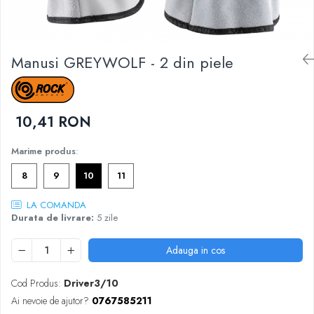
DIVERSE
JACHETE DE LUCRU
PANTALONI DE LUCRU
Manusi GREYWOLF - 2 din piele
JACHETE VATUITE
INDUSTRIA ALIMENTARA
GENUNCHIERE
10,41 RON
IMBRACAMINTE ANTICHIMICA |
MULTIRISC
Marime produs
:
CAMASI
8
9
10
11
FESURI, SEPCI, CAPISOANE
LA COMANDA
FLEECE
Durata de livrare:
5 zile
HANORACE
Adauga in cos
Cod Produs:
Driver3/10
Ai nevoie de ajutor?
0767585211