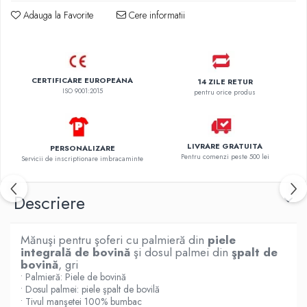
Adauga la Favorite
Cere informatii
CERTIFICARE EUROPEANA
14 ZILE RETUR
ISO 9001:2015
pentru orice produs
LIVRARE GRATUITA
PERSONALIZARE
Pentru comenzi peste 500 lei
Servicii de inscriptionare imbracaminte
Descriere
Mănuşi pentru şoferi cu palmieră din
piele
integrală de bovină
şi dosul palmei din
şpalt de
bovină
, gri
• Palmieră: Piele de bovină
• Dosul palmei: piele şpalt de bovilă
• Tivul manşetei 100% bumbac