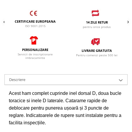
CERTIFICARE EUROPEANA
14 ZILE RETUR
ISO 9001:2015
pentru orice produs
PERSONALIZARE
LIVRARE GRATUITA
Servicii de inscriptionare
Pentru comenzi peste 500 lei
imbracaminte
Descriere
Acest ham complet cuprinde inel dorsal D, doua bucle
toracice si inele D laterale. Catarame rapide de
deblocare pentru punerea ușoară și 3 puncte de
reglare. Indicatoarele de rupere sunt instalate pentru a
facilita inspecțiile.