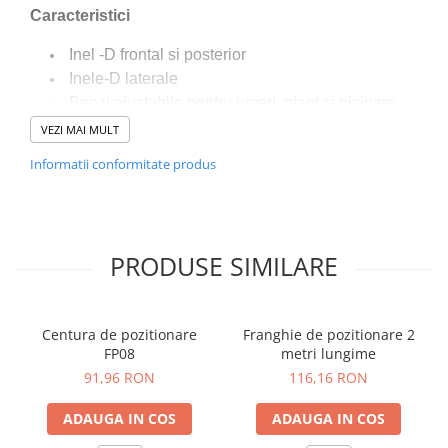
Caracteristici
Inel -D frontal si posterior
Inele-D laterale
Benzi ajustabile pentru umeri, piept si picioare
Cataramă ergonomică cu eliberare rapidă
VEZI MAI MULT
Curea captusita
Informatii conformitate produs
Puncte de reglare a taliei
Indicatori de cadere
Sarcină nominală maximă 140kg
Termen de valabilitate de 10 ani de la data de
PRODUSE SIMILARE
fabricație menționată pe eticheta produsului
Certificat CE
Cutie de vânzare cu amănuntul care ajuta la
Centura de pozitionare
Franghie de pozitionare 2
prezentarea pentru vânzarea cu amănuntul
FP08
metri lungime
91,96 RON
116,16 RON
Materiale
ADAUGA IN COS
ADAUGA IN COS