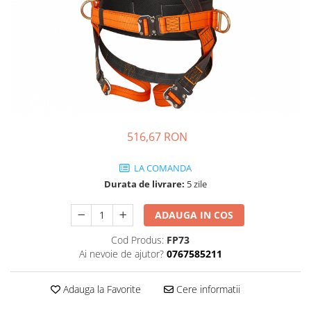
JACHETE DE LUCRU
PANTALONI DE LUCRU
JACHETE VATUITE
INDUSTRIA ALIMENTARA
GENUNCHIERE
IMBRACAMINTE ANTICHIMICA |
MULTIRISC
516,67 RON
CAMASI
LA COMANDA
FESURI, SEPCI, CAPISOANE
Durata de livrare:
5 zile
FLEECE
HANORACE
ADAUGA IN COS
Cod Produs:
FP73
Ai nevoie de ajutor?
0767585211
Adauga la Favorite
Cere informatii