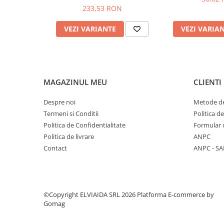
233,53 RON
PROTECTIE AUDITIVA
PROTECTIE RESPIRATORIE
VEZI VARIANTE
VEZI VARIA
LUCRU LA INALTIME
AVERTIZARE SI PRIM AJUTOR
TRICOURI
TRICOURI POLO
MAGAZINUL MEU
CLIENTI
CAMASI
Despre noi
Metode de
HORECA
Termeni si Conditii
Politica d
PROSOAPE
Politica de Confidentialitate
Formular 
PRODUSE DE VOIAJ
Politica de livrare
ANPC
CASTI DE PROTECTIE
Contact
ANPC - SA
PROTECTIA OCHILOR
MASTI DE SUDURA
OCHELARI
©Copyright ELVIAIDA SRL 2026
Platforma E-commerce by
VIZIERE
Gomag