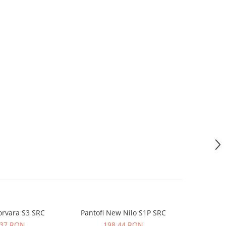
orvara S3 SRC
Pantofi New Nilo S1P SRC
Sandale Maverick S1 PL SR FO
,37 RON
198,44 RON