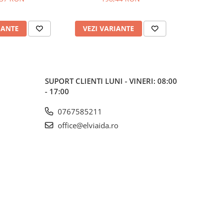
2
IANTE
VEZI VARIANTE
VEZI 
SUPORT CLIENTI
LUNI - VINERI: 08:00
- 17:00
0767585211
office@elviaida.ro