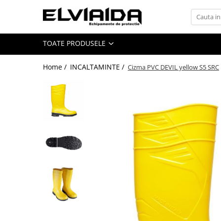
Toate Produsele
TOATE PRODUSELE
IMBRACAMINTE
IMBRACAMINTE DE LUCRU
Home /
INCALTAMINTE /
Cizma PVC DEVIL yellow S5 SRC
IMBRACAMINTE REFLECTORIZANTA
IMBRACAMINTE DE IARNA
IMBRACAMINTE IMPERMEABILA
TRICOURI
VESTE
UNICA FOLOSINTA
IMBRACAMINTE ESD
IMBRACAMINTE IGNIFUGATA,
ANTISTATICA
COMBINEZOANE, HALATE