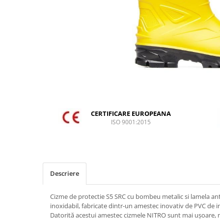
DIVERSE
JACHETE DE LUCRU
PANTALONI DE LUCRU
JACHETE VATUITE
INDUSTRIA ALIMENTARA
GENUNCHIERE
IMBRACAMINTE ANTICHIMICA |
MULTIRISC
CERTIFICARE EUROPEANA
ISO 9001:2015
CAMASI
FESURI, SEPCI, CAPISOANE
FLEECE
HANORACE
Descriere
INCALTAMINTE
Cizme de protectie S5 SRC cu bombeu metalic si lamela ant
BOCANCI
inoxidabil, fabricate dintr-un amestec inovativ de PVC de inal
PANTOFI
Datorită acestui amestec cizmele NITRO sunt mai ușoare, ma