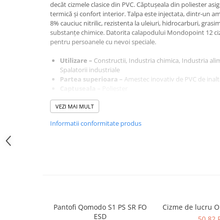
decăt cizmele clasice din PVC. Căptușeala din poliester asig
SANDALE-SABOTI
termică și confort interior. Talpa este injectata, dintr-un a
CIZME
8% cauciuc nitrilic, rezistenta la uleiuri, hidrocarburi, grasi
substanțe chimice. Datorita calapodului Mondopoint 12 ciz
SOSETE
pentru persoanele cu nevoi speciale.
BRANTURI
Utilizare –
Constructii, Industria chimica, Industria ali
ACCESORII
Spalatorii industriale
Partea superioara –
Amestec inovativ de PVC de inaltă 
MANUSI
Captuseala –
Poliester
RISCURI MINIME
Talpa –
Injectata, dintr-un amestec de PVC de inaltă calit
VEZI MAI MULT
rezistenta la uleiuri, hidrocarburi, grasimi animale, det
PROTECTIE MECANICA
Inchidere –
Slip-on
Informatii conformitate produs
Altele –
Calapodul 12 Mondopoint garanteaza confort ch
PROTECTIE TAIERE SI PERFORATII
speciale.
PROTECTIE CHIMICA
PROTECTIE SUDURA
PROTECTIE TERMICA (FRIG)
ANTIVIBRATII
UNICA FOLOSINTA
Pantofi Qomodo S1 PS SR FO
Cizme de lucru 
ESD
PROTECTIE LA IMPACT
50,82