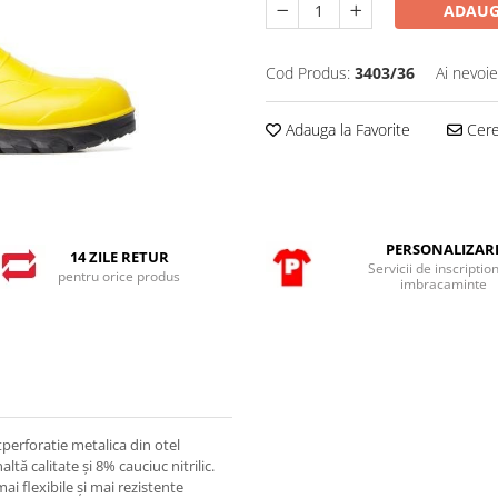
ADAUG
Cod Produs:
3403/36
Ai nevoie
Adauga la Favorite
Cere 
PERSONALIZAR
14 ZILE RETUR
Servicii de inscriptio
pentru orice produs
imbracaminte
perforatie metalica din otel
tă calitate și 8% cauciuc nitrilic.
i flexibile și mai rezistente