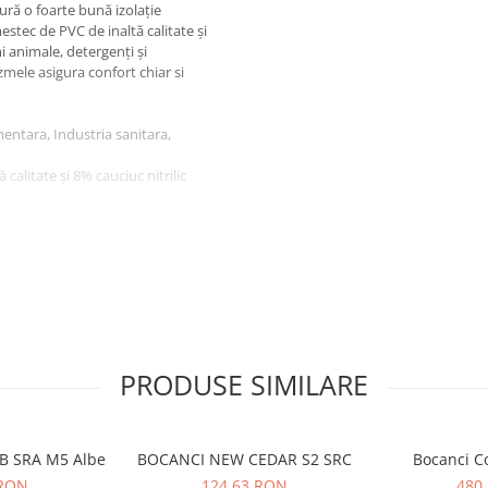
ură o foarte bună izolație
mestec de PVC de inaltă calitate și
mi animale, detergenți și
mele asigura confort chiar si
mentara, Industria sanitara,
calitate și 8% cauciuc nitrilic
ate și 8% cauciuc nitrilic,
ergenți și substanțe chimice
iar si pentru cei cu nevoi
PRODUSE SIMILARE
OB SRA M5 Albe
BOCANCI NEW CEDAR S2 SRC
Bocanci C
 RON
124,63 RON
480