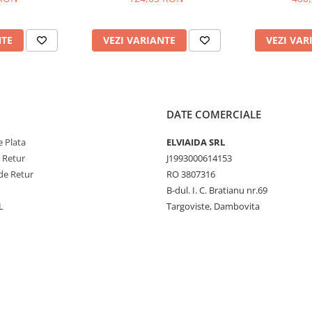
NTE
VEZI VARIANTE
VEZI VAR
DATE COMERCIALE
 Plata
ELVIAIDA SRL
e Retur
J1993000614153
de Retur
RO 3807316
B-dul. I. C. Bratianu nr.69
L
Targoviste, Dambovita