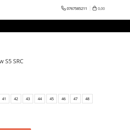
0767585211
0,00
ow S5 SRC
41
42
43
44
45
46
47
48