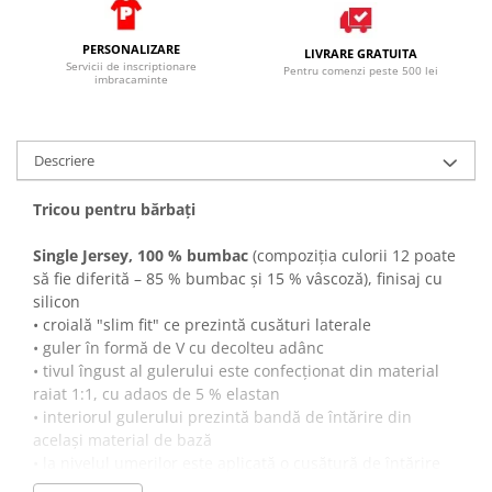
PERSONALIZARE
LIVRARE GRATUITA
Servicii de inscriptionare
Pentru comenzi peste 500 lei
imbracaminte
Descriere
Tricou pentru bărbaţi
Single Jersey, 100 % bumbac
(compoziţia culorii 12 poate
să fie diferită – 85 % bumbac şi 15 % vâscoză), finisaj cu
silicon
• croială "slim fit" ce prezintă cusături laterale
• guler în formă de V cu decolteu adânc
• tivul îngust al gulerului este confecționat din material
raiat 1:1, cu adaos de 5 % elastan
• interiorul gulerului prezintă bandă de întărire din
același material de bază
• la nivelul umerilor este aplicată o cusătură de întărire
• finisaj cu silicon