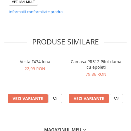
VEZI MAI MULT
Gramaj
180 g/m²
Informatii conformitate produs
Mărime
S-3XL
Etichetă
satin
PRODUSE SIMILARE
Vesta F474 Iona
Camasa PR312 Pilot dama
cu epoleti
22,99 RON
79,86 RON
VEZI VARIANTE
VEZI VARIANTE
MAGAZINUL MEU