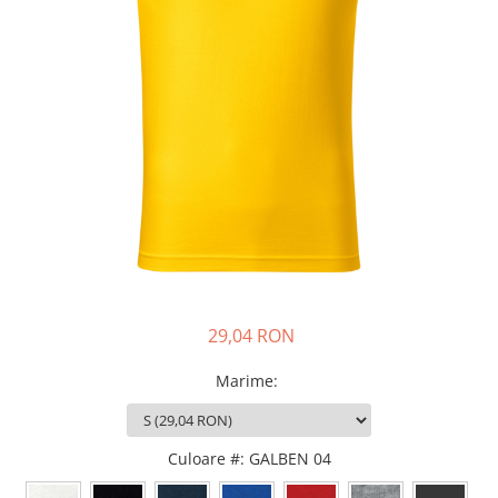
JACHETE DE LUCRU
PANTALONI DE LUCRU
JACHETE VATUITE
INDUSTRIA ALIMENTARA
GENUNCHIERE
IMBRACAMINTE ANTICHIMICA |
MULTIRISC
CAMASI
FESURI, SEPCI, CAPISOANE
FLEECE
29,04 RON
HANORACE
Marime
:
Culoare #
: GALBEN 04