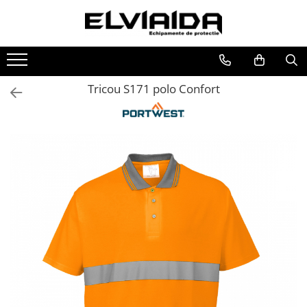
Toate Produsele
IMBRACAMINTE
Tricou S171 polo Confort
IMBRACAMINTE DE LUCRU
IMBRACAMINTE REFLECTORIZANTA
IMBRACAMINTE DE IARNA
IMBRACAMINTE IMPERMEABILA
TRICOURI
VESTE
UNICA FOLOSINTA
IMBRACAMINTE ESD
IMBRACAMINTE IGNIFUGATA,
ANTISTATICA
COMBINEZOANE, HALATE