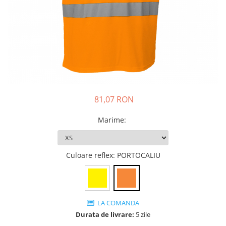
DIVERSE
JACHETE DE LUCRU
PANTALONI DE LUCRU
JACHETE VATUITE
INDUSTRIA ALIMENTARA
GENUNCHIERE
81,07 RON
IMBRACAMINTE ANTICHIMICA |
MULTIRISC
Marime
:
CAMASI
FESURI, SEPCI, CAPISOANE
Culoare reflex
: PORTOCALIU
FLEECE
HANORACE
INCALTAMINTE
BOCANCI
LA COMANDA
Durata de livrare:
5 zile
PANTOFI