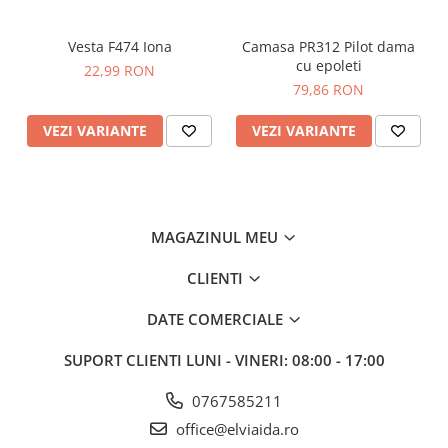
Standarde
Vesta F474 Iona
Camasa PR312 Pilot dama
EN ISO 20471 Clasa 2
cu epoleti
22,99 RON
RIS 3279 TOM Numărul 2 (numai portocaliu)
79,86 RON
VEZI VARIANTE
VEZI VARIANTE
MAGAZINUL MEU
CLIENTI
DATE COMERCIALE
SUPORT CLIENTI
LUNI - VINERI: 08:00 - 17:00
0767585211
office@elviaida.ro