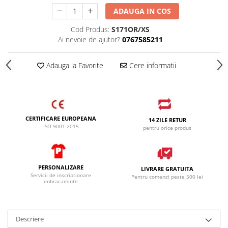
SANDALE-SABOTI
ADAUGA IN COS
CIZME
Cod Produs:
S171OR/XS
Ai nevoie de ajutor?
0767585211
SOSETE
BRANTURI
Adauga la Favorite
Cere informatii
ACCESORII
MANUSI
RISCURI MINIME
PROTECTIE MECANICA
CERTIFICARE EUROPEANA
14 ZILE RETUR
ISO 9001:2015
pentru orice produs
PROTECTIE TAIERE SI PERFORATII
PROTECTIE CHIMICA
PROTECTIE SUDURA
PERSONALIZARE
LIVRARE GRATUITA
Servicii de inscriptionare
Pentru comenzi peste 500 lei
PROTECTIE TERMICA (FRIG)
imbracaminte
ANTIVIBRATII
UNICA FOLOSINTA
Descriere
PROTECTIE LA IMPACT