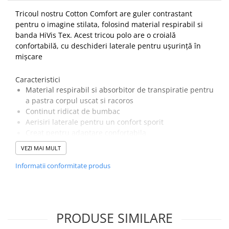
Tricoul nostru Cotton Comfort are guler contrastant
PROTECTIE AUDITIVA
pentru o imagine stilata, folosind material respirabil si
PROTECTIE RESPIRATORIE
banda HiVis Tex. Acest tricou polo are o croială
LUCRU LA INALTIME
confortabilă, cu deschideri laterale pentru ușurință în
AVERTIZARE SI PRIM AJUTOR
mișcare
TRICOURI
Caracteristici
TRICOURI POLO
Material respirabil si absorbitor de transpiratie pentru
CAMASI
a pastra corpul uscat si racoros
HORECA
Continut ridicat de bumbac
PROSOAPE
Aerisiri laterale pentru un confort sporit
Creat pentru adaptare confortabila
PRODUSE DE VOIAJ
Banda reflectorizanta pentru cresterea vizibilitatii
VEZI MAI MULT
CASTI DE PROTECTIE
UPF 40 pentru a bloca 98% din razele UV
PROTECTIA OCHILOR
Certificare EN ISO 20471 dupa 50xspalari
Informatii conformitate produs
Este conform cu RIS 3279-TOM pentru industria
MASTI DE SUDURA
feroviară (numai portocaliu)
OCHELARI
Certificare CE
VIZIERE
PRODUSE SIMILARE
Țesătură Invelis Exterior :55% Bumbac, 45% Poliester,
Tricot 175g