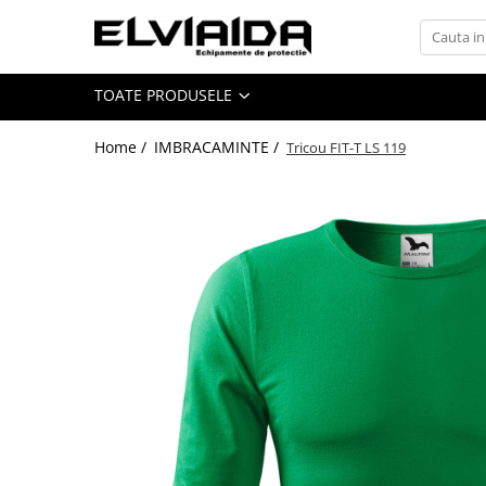
Toate Produsele
TOATE PRODUSELE
IMBRACAMINTE
IMBRACAMINTE DE LUCRU
Home /
IMBRACAMINTE /
Tricou FIT-T LS 119
IMBRACAMINTE REFLECTORIZANTA
IMBRACAMINTE DE IARNA
IMBRACAMINTE IMPERMEABILA
TRICOURI
VESTE
UNICA FOLOSINTA
IMBRACAMINTE ESD
IMBRACAMINTE IGNIFUGATA,
ANTISTATICA
COMBINEZOANE, HALATE