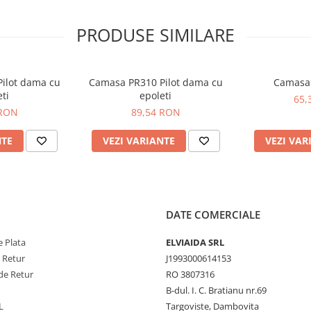
PRODUSE SIMILARE
ilot dama cu
Camasa PR310 Pilot dama cu
Camasa
ti
epoleti
65,
 RON
89,54 RON
NTE
VEZI VARIANTE
VEZI VAR
DATE COMERCIALE
 Plata
ELVIAIDA SRL
e Retur
J1993000614153
de Retur
RO 3807316
B-dul. I. C. Bratianu nr.69
L
Targoviste, Dambovita