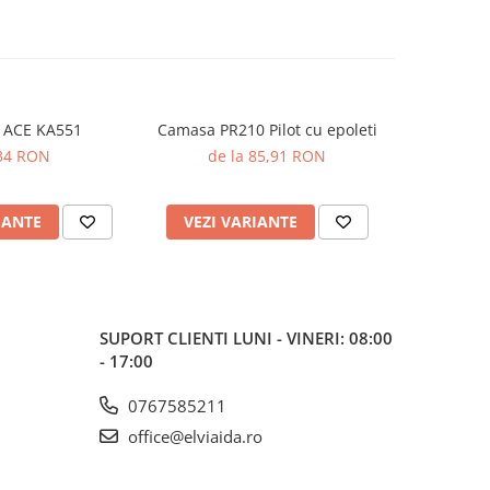
 ACE KA551
Camasa PR210 Pilot cu epoleti
Camasa PR2
34 RON
de la 85,91 RON
de 
IANTE
VEZI VARIANTE
VEZI 
SUPORT CLIENTI
LUNI - VINERI: 08:00
- 17:00
0767585211
office@elviaida.ro