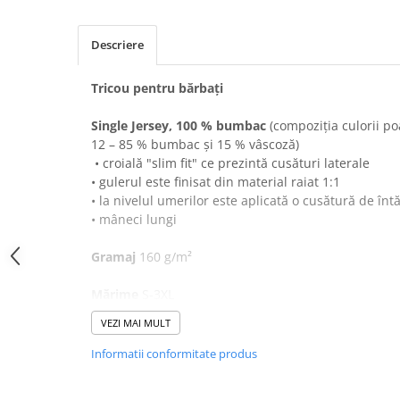
SANDALE-SABOTI
CIZME
Descriere
SOSETE
Tricou pentru bărbaţi
BRANTURI
Single Jersey, 100 % bumbac
(compoziţia culorii poa
ACCESORII
12 – 85 % bumbac şi 15 % vâscoză)
MANUSI
• croială "slim fit" ce prezintă cusături laterale
RISCURI MINIME
• gulerul este finisat din material raiat 1:1
• la nivelul umerilor este aplicată o cusătură de întă
PROTECTIE MECANICA
• mâneci lungi
PROTECTIE TAIERE SI PERFORATII
Gramaj
160 g/m²
PROTECTIE CHIMICA
PROTECTIE SUDURA
Mărime
S-3XL
PROTECTIE TERMICA (FRIG)
VEZI MAI MULT
Etichetă
satin
ANTIVIBRATII
Informatii conformitate produs
UNICA FOLOSINTA
PROTECTIE LA IMPACT