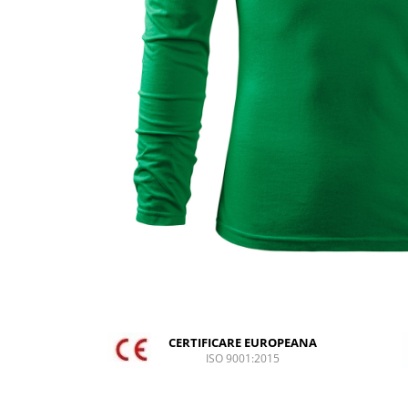
DIVERSE
JACHETE DE LUCRU
PANTALONI DE LUCRU
JACHETE VATUITE
INDUSTRIA ALIMENTARA
GENUNCHIERE
IMBRACAMINTE ANTICHIMICA |
MULTIRISC
CAMASI
FESURI, SEPCI, CAPISOANE
FLEECE
HANORACE
CERTIFICARE EUROPEANA
INCALTAMINTE
ISO 9001:2015
BOCANCI
PANTOFI