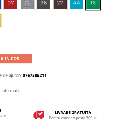
A IN COS
e de ajutor?
0767585211
informatii
E
LIVRARE GRATUITA
nare
Pentru comenzi peste 500 lei