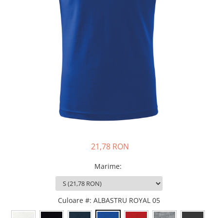
JACHETE DE LUCRU
PANTALONI DE LUCRU
JACHETE VATUITE
INDUSTRIA ALIMENTARA
GENUNCHIERE
IMBRACAMINTE ANTICHIMICA |
MULTIRISC
CAMASI
FESURI, SEPCI, CAPISOANE
FLEECE
21,78 RON
HANORACE
Marime
:
Culoare #
: ALBASTRU ROYAL 05