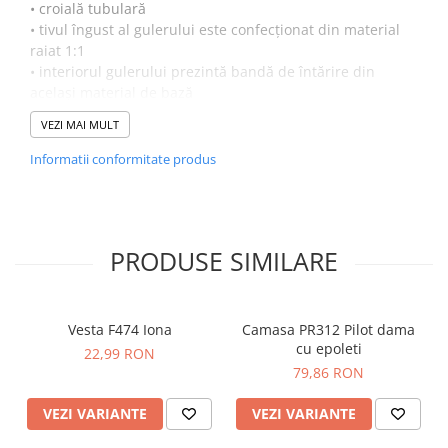
• croială tubulară
• tivul îngust al gulerului este confecționat din material
raiat 1:1
• interiorul gulerului prezintă bandă de întărire din
același material de bază
• la nivelul umerilor este aplicată o cusătură de întărire
VEZI MAI MULT
Gramaj
Informatii conformitate produs
145 g/m²
Mărime
S-3XL
PRODUSE SIMILARE
Etichetă
satin
Vesta F474 Iona
Camasa PR312 Pilot dama
cu epoleti
22,99 RON
79,86 RON
VEZI VARIANTE
VEZI VARIANTE