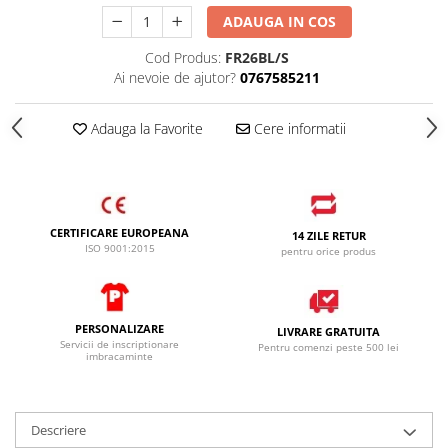
ADAUGA IN COS
Cod Produs:
FR26BL/S
Ai nevoie de ajutor?
0767585211
Adauga la Favorite
Cere informatii
CERTIFICARE EUROPEANA
14 ZILE RETUR
ISO 9001:2015
pentru orice produs
PERSONALIZARE
LIVRARE GRATUITA
Servicii de inscriptionare
Pentru comenzi peste 500 lei
imbracaminte
Descriere