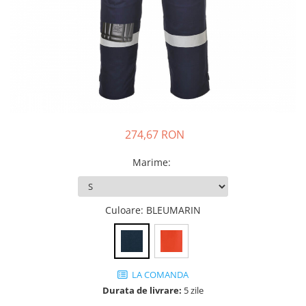
JACHETE DE LUCRU
PANTALONI DE LUCRU
JACHETE VATUITE
INDUSTRIA ALIMENTARA
GENUNCHIERE
IMBRACAMINTE ANTICHIMICA |
MULTIRISC
274,67 RON
CAMASI
Marime
:
FESURI, SEPCI, CAPISOANE
FLEECE
Culoare
: BLEUMARIN
HANORACE
LA COMANDA
Durata de livrare:
5 zile