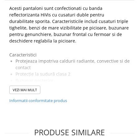
Acesti pantaloni sunt confectionati cu banda
reflectorizanta HiVis cu cusaturi duble pentru
durabilitate sporita. Caracteristicile includ cusaturi triple
tighelite, benzi de mare vizibilitate pe picioare, buzunare
pentru genunchiere, buzunar frontal cu fermoar si de
deschidere reglabila la picioare.
Caracteristici
Protejeaza impotriva caldurii radiante, convective si de
contact
Protecție la sudură clasa 2
Buzunar posterior
Buzunar suport rigla
VEZI MAI MULT
Fermoar din alama, durabil rezistent
Cârlig și bucla tivuri pentru o potrivire sigură
Informatii conformitate produs
Cusaturi triple pentru o durabilitate crescuta
Certificat impotriva stropilor de metal topit
UPF 40 pentru a bloca 98% din razele UV
Banda rezistentă la flacără cusuta pentru spălare
PRODUSE SIMILARE
industriala