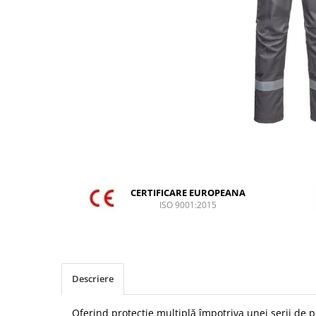
DIVERSE
JACHETE DE LUCRU
PANTALONI DE LUCRU
JACHETE VATUITE
INDUSTRIA ALIMENTARA
GENUNCHIERE
IMBRACAMINTE ANTICHIMICA |
MULTIRISC
CAMASI
CERTIFICARE EUROPEANA
FESURI, SEPCI, CAPISOANE
ISO 9001:2015
FLEECE
HANORACE
INCALTAMINTE
Descriere
BOCANCI
PANTOFI
Oferind protecție multiplă împotriva unei serii de p