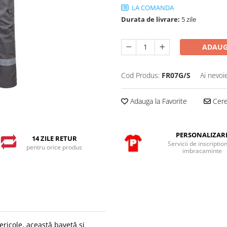
LA COMANDA
Durata de livrare:
5 zile
ADAUG
Cod Produs:
FR07G/S
Ai nevoi
Adauga la Favorite
Cere 
PERSONALIZAR
14 ZILE RETUR
Servicii de inscriptio
pentru orice produs
imbracaminte
ericole, această bavetă și