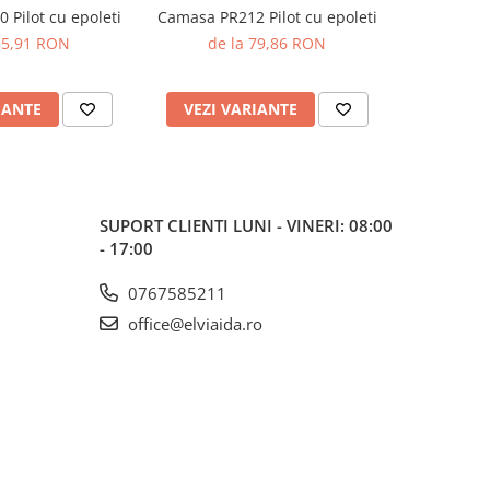
Pilot cu epoleti
Camasa PR212 Pilot cu epoleti
Cama
85,91 RON
de la 79,86 RON
IANTE
VEZI VARIANTE
VEZI 
SUPORT CLIENTI
LUNI - VINERI: 08:00
- 17:00
0767585211
office@elviaida.ro