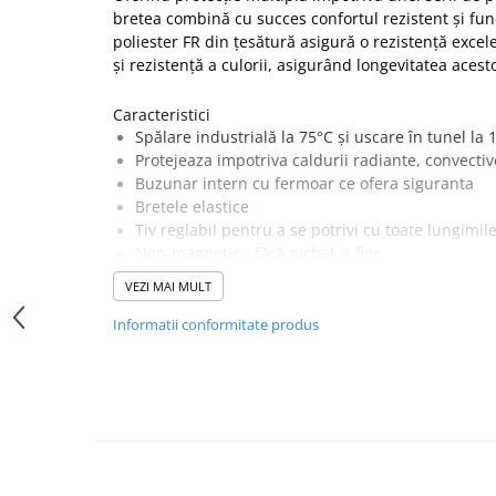
bretea combină cu succes confortul rezistent și fun
SANDALE-SABOTI
poliester FR din țesătură asigură o rezistență excel
CIZME
și rezistență a culorii, asigurând longevitatea acest
SOSETE
Caracteristici
BRANTURI
Spălare industrială la 75°C și uscare în tunel la 
ACCESORII
Protejeaza impotriva caldurii radiante, convectiv
Buzunar intern cu fermoar ce ofera siguranta
MANUSI
Bretele elastice
RISCURI MINIME
Tiv reglabil pentru a se potrivi cu toate lungimil
Non-magnetic - fără nichel și fier
PROTECTIE MECANICA
Banda rezistentă la flacără cusuta pentru spălar
PROTECTIE TAIERE SI PERFORATII
VEZI MAI MULT
Buzunare pentru genunchiere pe două niveluri 
PROTECTIE CHIMICA
poziționare
Informatii conformitate produs
10 buzunare pentru o depozitare amplă
PROTECTIE SUDURA
UPF 40 pentru a bloca 98% din razele UV
PROTECTIE TERMICA (FRIG)
CE-CAT III
Certificare CE
ANTIVIBRATII
UNICA FOLOSINTA
Țesătură Invelis Exterior :
Bizflame Ultra: 80% bumbac, 19% poliester, 1% fib
PROTECTIE LA IMPACT