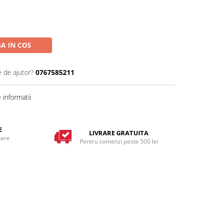
A IN COS
e de ajutor?
0767585211
informatii
E
LIVRARE GRATUITA
nare
Pentru comenzi peste 500 lei