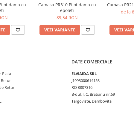
ilot dama cu
Camasa PR310 Pilot dama cu
Camasa PR210 
ti
epoleti
de la 
 RON
89,54 RON
NTE
VEZI VARIANTE
VEZI VAR
PV 13 CAL/CM²
.7%)
DATE COMERCIALE
 Plata
ELVIAIDA SRL
e Retur
J1993000614153
de Retur
RO 3807316
B-dul. I. C. Bratianu nr.69
L
Targoviste, Dambovita