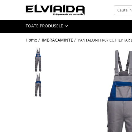
Toate Produsele
TOATE PRODUSELE
IMBRACAMINTE
IMBRACAMINTE DE LUCRU
Home /
IMBRACAMINTE /
PANTALONI FR07 CU PIEPTAR 
IMBRACAMINTE REFLECTORIZANTA
IMBRACAMINTE DE IARNA
IMBRACAMINTE IMPERMEABILA
TRICOURI
VESTE
UNICA FOLOSINTA
IMBRACAMINTE ESD
IMBRACAMINTE IGNIFUGATA,
ANTISTATICA
COMBINEZOANE, HALATE