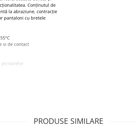
cționalitatea. Conținutul de
entă la abraziune, contracție
or pantaloni cu bretele
155°C
e si de contact
e picioarelor
e industriala
care permit două opțiuni de
PRODUSE SIMILARE
ra de carbon 340g