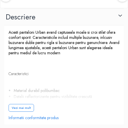
Descriere
Acesti pantaloni Urban avand captuseala moale si croi stilat ofera
confort sporit. Caracteristicile includ multiple buzunare, inlcusiv
buzunare duble pentru rigla si buzunare pentru genunchiere. Avand
lungimea ajustabila, acesti pantaloni Urban sunt alegerea ideala
pentru mediul de lucru modern
Caracteristici
Material durabil polibumbac
Detalii reflectorizante pentru vizibilitate crescută
Talie interioară elastică Gripper care ajută la menținerea în
poziție a articolelor de îmbrăcăminte pentru partea
Vezi mai mult
superioară a corpului
Informatii conformitate produs
Buzunare cu încărcare superioară pentru genunchiere
pentru acces rapid și ușor