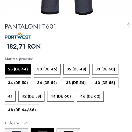
DIVERSE
JACHETE DE LUCRU
PANTALONI DE LUCRU
PANTALONI T601
JACHETE VATUITE
INDUSTRIA ALIMENTARA
182,71 RON
GENUNCHIERE
IMBRACAMINTE ANTICHIMICA |
Marime produs
:
MULTIRISC
28 (DE 44)
30 (DE 46)
32 (DE 48)
33 (DE 50)
CAMASI
FESURI, SEPCI, CAPISOANE
34 (DE 50)
36 (DE 52)
38 (DE 54)
40 (DE 56)
FLEECE
41
42 (DE 58)
44 (DE 60)
46 (DE 62)
HANORACE
48 (DE 64/66)
Culoare
: GRI