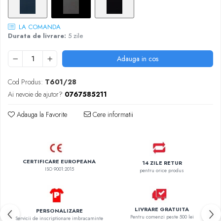
LA COMANDA
Durata de livrare:
5 zile
Adauga in cos
Cod Produs:
T601/28
Ai nevoie de ajutor?
0767585211
Adauga la Favorite
Cere informatii
CERTIFICARE EUROPEANA
14 ZILE RETUR
ISO 9001:2015
pentru orice produs
LIVRARE GRATUITA
PERSONALIZARE
Pentru comenzi peste 500 lei
Servicii de inscriptionare imbracaminte