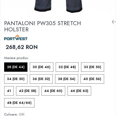
DIVERSE
JACHETE DE LUCRU
PANTALONI DE LUCRU
PANTALONI PW305 STRETCH
JACHETE VATUITE
HOLSTER
INDUSTRIA ALIMENTARA
GENUNCHIERE
268,62 RON
IMBRACAMINTE ANTICHIMICA |
MULTIRISC
Marime produs
:
CAMASI
28 (DE 44)
30 (DE 46)
32 (DE 48)
33 (DE 50)
FESURI, SEPCI, CAPISOANE
FLEECE
34 (DE 50)
36 (DE 52)
38 (DE 54)
40 (DE 56)
HANORACE
41
42 (DE 58)
44 (DE 60)
46 (DE 62)
48 (DE 64/66)
Culoare
: GRI