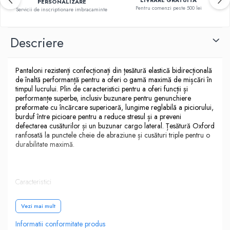
PERSONALIZARE
Pentru comenzi peste 500 lei
Servicii de inscriptionare imbracaminte
Descriere
Pantaloni rezistenți confecționați din țesătură elastică bidirecțională
de înaltă performanță pentru a oferi o gamă maximă de mișcări în
timpul lucrului. Plin de caracteristici pentru a oferi funcții și
performanțe superbe, inclusiv buzunare pentru genunchiere
preformate cu încărcare superioară, lungime reglabilă a piciorului,
burduf între picioare pentru a reduce stresul și a preveni
defectarea cusăturilor și un buzunar cargo lateral. Țesătură Oxford
ranfosată la punctele cheie de abraziune și cusături triple pentru o
durabilitate maximă.
Caracteristici
Vezi mai mult
Țesătură elastică din sârmă cu intindere in doua parti pentru
o mai ușoară mișcare și un plus de confort
Informatii conformitate produs