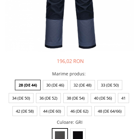
DIVERSE
JACHETE DE LUCRU
PANTALONI DE LUCRU
JACHETE VATUITE
INDUSTRIA ALIMENTARA
GENUNCHIERE
196,02 RON
IMBRACAMINTE ANTICHIMICA |
MULTIRISC
Marime produs
:
CAMASI
28 (DE 44)
30 (DE 46)
32 (DE 48)
33 (DE 50)
FESURI, SEPCI, CAPISOANE
FLEECE
34 (DE 50)
36 (DE 52)
38 (DE 54)
40 (DE 56)
41
HANORACE
42 (DE 58)
44 (DE 60)
46 (DE 62)
48 (DE 64/66)
INCALTAMINTE
Culoare
: GRI
BOCANCI
PANTOFI