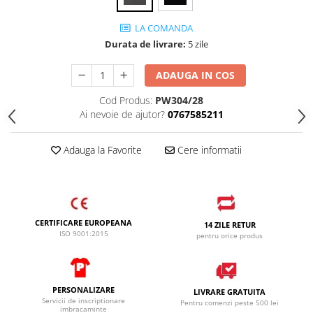
SANDALE-SABOTI
LA COMANDA
CIZME
Durata de livrare:
5 zile
SOSETE
ADAUGA IN COS
BRANTURI
ACCESORII
Cod Produs:
PW304/28
Ai nevoie de ajutor?
0767585211
MANUSI
RISCURI MINIME
Adauga la Favorite
Cere informatii
PROTECTIE MECANICA
PROTECTIE TAIERE SI PERFORATII
PROTECTIE CHIMICA
CERTIFICARE EUROPEANA
PROTECTIE SUDURA
14 ZILE RETUR
ISO 9001:2015
pentru orice produs
PROTECTIE TERMICA (FRIG)
ANTIVIBRATII
UNICA FOLOSINTA
PERSONALIZARE
LIVRARE GRATUITA
Servicii de inscriptionare
Pentru comenzi peste 500 lei
imbracaminte
PROTECTIE LA IMPACT