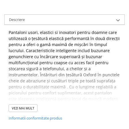
PROTECTIE AUDITIVA
PROTECTIE RESPIRATORIE
Descriere
LUCRU LA INALTIME
AVERTIZARE SI PRIM AJUTOR
Pantaloni usori, elastici si inovatori pentru doamne care
TRICOURI
utilizează o țesătură elastică performantă în două direcții
pentru a oferi o gamă maximă de mișcări în timpul
TRICOURI POLO
lucrului. Caracteristicile inteligente includ buzunare
CAMASI
genunchiere cu încărcare superioară și buzunar
HORECA
multifuncțional pentru coapse cu acces facil pentru
PROSOAPE
stocarea sigură a telefonului, a cheilor și a
instrumentelor. Întărituri din țesătură Oxford în punctele
PRODUSE DE VOIAJ
cheie de abraziune și cusături triple pe toată suprafața
CASTI DE PROTECTIE
pentru o durabilitate maximă . Cu o lungime reglabilă a
PROTECTIA OCHILOR
piciorului pentru confort suplimentar, acest pantalon
este alegerea inteligentă pentru locul de muncă modern.
MASTI DE SUDURA
OCHELARI
VEZI MAI MULT
Caracteristici
VIZIERE
Țesătură elastică din sârmă cu intindere in doua parti
Informatii conformitate produs
pentru o mai ușoară mișcare și un plus de confort