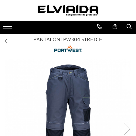
Toate Produsele
IMBRACAMINTE
PANTALONI PW304 STRETCH
IMBRACAMINTE DE LUCRU
IMBRACAMINTE REFLECTORIZANTA
IMBRACAMINTE DE IARNA
IMBRACAMINTE IMPERMEABILA
TRICOURI
VESTE
UNICA FOLOSINTA
IMBRACAMINTE ESD
IMBRACAMINTE IGNIFUGATA,
ANTISTATICA
COMBINEZOANE, HALATE