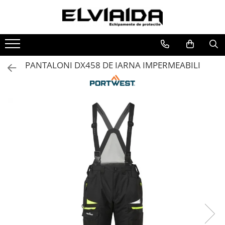
Toate Produsele
IMBRACAMINTE
PANTALONI DX458 DE IARNA IMPERMEABILI
IMBRACAMINTE DE LUCRU
IMBRACAMINTE REFLECTORIZANTA
IMBRACAMINTE DE IARNA
IMBRACAMINTE IMPERMEABILA
TRICOURI
VESTE
UNICA FOLOSINTA
IMBRACAMINTE ESD
IMBRACAMINTE IGNIFUGATA,
ANTISTATICA
COMBINEZOANE, HALATE