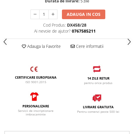
Durata de livrare:
5 zile
SANDALE-SABOTI
CIZME
ADAUGA IN COS
SOSETE
Cod Produs:
DX458/28
Ai nevoie de ajutor?
0767585211
BRANTURI
ACCESORII
Adauga la Favorite
Cere informatii
MANUSI
RISCURI MINIME
PROTECTIE MECANICA
PROTECTIE TAIERE SI PERFORATII
CERTIFICARE EUROPEANA
14 ZILE RETUR
ISO 9001:2015
pentru orice produs
PROTECTIE CHIMICA
PROTECTIE SUDURA
PROTECTIE TERMICA (FRIG)
PERSONALIZARE
LIVRARE GRATUITA
Servicii de inscriptionare
Pentru comenzi peste 500 lei
ANTIVIBRATII
imbracaminte
UNICA FOLOSINTA
PROTECTIE LA IMPACT