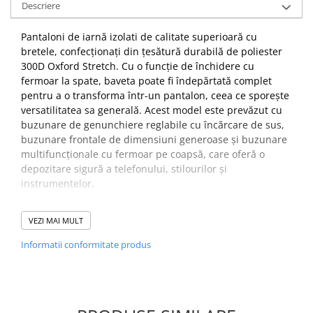
Descriere
PROTECTIE AUDITIVA
Pantaloni de iarnă izolati de calitate superioară cu
PROTECTIE RESPIRATORIE
bretele, confecționați din țesătură durabilă de poliester
LUCRU LA INALTIME
300D Oxford Stretch. Cu o funcție de închidere cu
AVERTIZARE SI PRIM AJUTOR
fermoar la spate, baveta poate fi îndepărtată complet
TRICOURI
pentru a o transforma într-un pantalon, ceea ce sporește
versatilitatea sa generală. Acest model este prevăzut cu
TRICOURI POLO
buzunare de genunchiere reglabile cu încărcare de sus,
CAMASI
buzunare frontale de dimensiuni generoase și buzunare
HORECA
multifuncționale cu fermoar pe coapsă, care oferă o
PROSOAPE
depozitare sigură a telefonului, stilourilor și
instrumentelor.
PRODUSE DE VOIAJ
CASTI DE PROTECTIE
Caracteristici
VEZI MAI MULT
PROTECTIA OCHILOR
Rezistent la apa cu cusaturi sigilate care previn
MASTI DE SUDURA
penetrarea apei
Informatii conformitate produs
Finisaj textil Texpel™ Splash Eco extrem de rezistent la
OCHELARI
apă fără PFAS, apa se îndepărtează de suprafața
VIZIERE
țesăturii
Căptușeala InsulatexPro oferă o căldură superioară