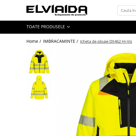
Toate Produsele
TOATE PRODUSELE
IMBRACAMINTE
IMBRACAMINTE DE LUCRU
Home /
IMBRACAMINTE /
Jcheta de ploaie DX462 Hi-Vis
IMBRACAMINTE REFLECTORIZANTA
IMBRACAMINTE DE IARNA
IMBRACAMINTE IMPERMEABILA
TRICOURI
VESTE
UNICA FOLOSINTA
IMBRACAMINTE ESD
IMBRACAMINTE IGNIFUGATA,
ANTISTATICA
COMBINEZOANE, HALATE