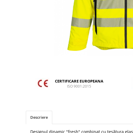
DIVERSE
JACHETE DE LUCRU
PANTALONI DE LUCRU
JACHETE VATUITE
INDUSTRIA ALIMENTARA
GENUNCHIERE
IMBRACAMINTE ANTICHIMICA |
MULTIRISC
CAMASI
CERTIFICARE EUROPEANA
FESURI, SEPCI, CAPISOANE
ISO 9001:2015
FLEECE
HANORACE
INCALTAMINTE
Descriere
BOCANCI
PANTOFI
Designul dinamic "fresh" combinat cu țesătura elas