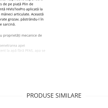
is de pe piață Plin de
antă HiVisTexPro aplicată la
i mâneci articulate. Această
arate grozav, păstrându-l în
de sarcină.
u proprietăți mecanice de
 penetrarea apei
tent la apă fără PFAS, apa se
orită
PRODUSE SIMILARE
cta
 confort sporit
ție maximă impermeabilă