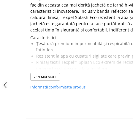
fac din aceasta cea mai dorită jachetă de iarnă hi-v
SANDALE-SABOTI
caracteristici inovatoare, inclusiv bandă reflectoriz
CIZME
căldură, finisaj Texpel Splash Eco rezistent la apă ș
SOSETE
jachetă este garantată pentru a face purtătorul să 
același timp în siguranță și confortabil, indiferent 
BRANTURI
Caracteristici
ACCESORII
Țesătură premium impermeabilă și respirabilă c
întindere
MANUSI
Rezistent la apa cu cusaturi sigilate care previn
RISCURI MINIME
Finisaj textil Texpel™ Splash Eco extrem de rezis
PROTECTIE MECANICA
îndepărtează de suprafața țesăturii
Reglare pe verticala si orizontala
PROTECTIE TAIERE SI PERFORATII
VEZI MAI MULT
Fermoare la subsuori pentru o respirabilitate sp
PROTECTIE CHIMICA
Informatii conformitate produs
Margine cu snur ajustabil
Tăiat in spate
PROTECTIE SUDURA
Buzunar pe piept cu fermoar
PROTECTIE TERMICA (FRIG)
Două buzunare inferioare
Buzunar interior aplicat pe piept
ANTIVIBRATII
Mansete si gluga ajustabile pentru o fixare core
UNICA FOLOSINTA
Protecție pentru bărbie cu clapetă ce confera un
Fără cusături in zona umerilor pentru o protec
PROTECTIE LA IMPACT