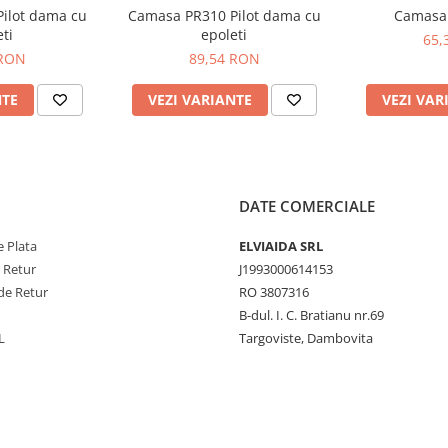
ilot dama cu
Camasa PR310 Pilot dama cu
Camasa
 și la apă
ti
epoleti
65,
 pentru vizibilitate sporită
 RON
89,54 RON
NTE
VEZI VARIANTE
VEZI VAR
DATE COMERCIALE
liester stretch, 150D,
 Plata
ELVIAIDA SRL
e Retur
J1993000614153
de Retur
RO 3807316
B-dul. I. C. Bratianu nr.69
L
Targoviste, Dambovita