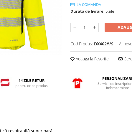
LA COMANDA
Durata de livrare:
5 zile
ADAUG
Cod Produs:
DX462Y/S
Ai nevo
Adauga la Favorite
Cere 
PERSONALIZAR
14 ZILE RETUR
Servicii de inscriptio
pentru orice produs
imbracaminte
tică respirabilă superioară