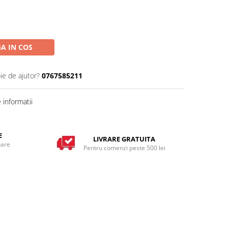
A IN COS
ie de ajutor?
0767585211
informatii
E
LIVRARE GRATUITA
nare
Pentru comenzi peste 500 lei