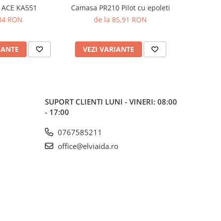
 ACE KA551
Camasa PR210 Pilot cu epoleti
Camasa PR2
34 RON
de la 85,91 RON
de 
IANTE
VEZI VARIANTE
VEZI 
SUPORT CLIENTI
LUNI - VINERI: 08:00
- 17:00
0767585211
office@elviaida.ro