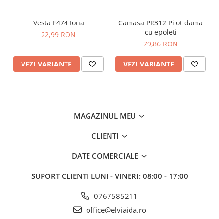
UPF 40 pentru a bloca 98% din razele UV
Certificare EN ISO 20471 dupa 50xspalari
Este conform cu RIS 3279-TOM pentru industria
Vesta F474 Iona
Camasa PR312 Pilot dama
feroviară (numai portocaliu)
cu epoleti
22,99 RON
Certificare CE
79,86 RON
TX70+ TX71 certificare conform EN ISO 20471 clasa 3
VEZI VARIANTE
VEZI VARIANTE
Țesătură Invelis Exterior :Kingsmill Polycotton 65%
poliester, 35% bumbac 245g
Standarde
EN ISO 20471 Clasa 3
MAGAZINUL MEU
RIS 3279 TOM Numărul 2 (numai portocaliu)
CLIENTI
DATE COMERCIALE
SUPORT CLIENTI
LUNI - VINERI: 08:00 - 17:00
0767585211
office@elviaida.ro