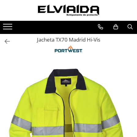
Toate Produsele
IMBRACAMINTE
Jacheta TX70 Madrid Hi-Vis
IMBRACAMINTE DE LUCRU
IMBRACAMINTE REFLECTORIZANTA
IMBRACAMINTE DE IARNA
IMBRACAMINTE IMPERMEABILA
TRICOURI
VESTE
UNICA FOLOSINTA
IMBRACAMINTE ESD
IMBRACAMINTE IGNIFUGATA,
ANTISTATICA
COMBINEZOANE, HALATE