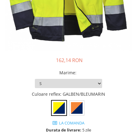
DIVERSE
JACHETE DE LUCRU
PANTALONI DE LUCRU
JACHETE VATUITE
INDUSTRIA ALIMENTARA
GENUNCHIERE
162,14 RON
IMBRACAMINTE ANTICHIMICA |
MULTIRISC
Marime
:
CAMASI
FESURI, SEPCI, CAPISOANE
Culoare reflex
: GALBEN/BLEUMARIN
FLEECE
HANORACE
INCALTAMINTE
BOCANCI
LA COMANDA
Durata de livrare:
5 zile
PANTOFI