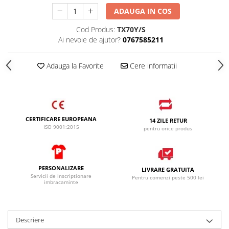
SANDALE-SABOTI
ADAUGA IN COS
CIZME
Cod Produs:
TX70Y/S
Ai nevoie de ajutor?
0767585211
SOSETE
BRANTURI
Adauga la Favorite
Cere informatii
ACCESORII
MANUSI
RISCURI MINIME
PROTECTIE MECANICA
CERTIFICARE EUROPEANA
14 ZILE RETUR
ISO 9001:2015
pentru orice produs
PROTECTIE TAIERE SI PERFORATII
PROTECTIE CHIMICA
PROTECTIE SUDURA
PERSONALIZARE
LIVRARE GRATUITA
Servicii de inscriptionare
Pentru comenzi peste 500 lei
PROTECTIE TERMICA (FRIG)
imbracaminte
ANTIVIBRATII
UNICA FOLOSINTA
Descriere
PROTECTIE LA IMPACT