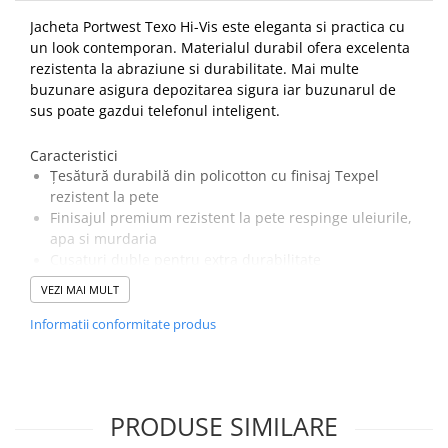
Jacheta Portwest Texo Hi-Vis este eleganta si practica cu
PROTECTIE AUDITIVA
un look contemporan. Materialul durabil ofera excelenta
PROTECTIE RESPIRATORIE
rezistenta la abraziune si durabilitate. Mai multe
LUCRU LA INALTIME
buzunare asigura depozitarea sigura iar buzunarul de
AVERTIZARE SI PRIM AJUTOR
sus poate gazdui telefonul inteligent.
TRICOURI
Caracteristici
TRICOURI POLO
Țesătură durabilă din policotton cu finisaj Texpel
CAMASI
rezistent la pete
HORECA
Finisajul premium rezistent la pete respinge uleiurile,
PROSOAPE
apa si murdaria
Cusaturi duble pentru extra durabilitate
PRODUSE DE VOIAJ
Mansete si gluga ajustabile pentru o fixare corecta
VEZI MAI MULT
CASTI DE PROTECTIE
Buzunar aplicat pe piept
PROTECTIA OCHILOR
Buzunar pentru stilou
Informatii conformitate produs
Banda reflectorizanta pentru cresterea vizibilitatii
MASTI DE SUDURA
Talie elastică laterală pentru un confort maxim al
OCHELARI
purtătorului
5 buzunare pentru depozitare
VIZIERE
PRODUSE SIMILARE
Buzunar pentru telefon și pix