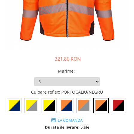
DIVERSE
JACHETE DE LUCRU
PANTALONI DE LUCRU
JACHETE VATUITE
INDUSTRIA ALIMENTARA
GENUNCHIERE
321,86 RON
IMBRACAMINTE ANTICHIMICA |
MULTIRISC
Marime
:
CAMASI
FESURI, SEPCI, CAPISOANE
Culoare reflex
: PORTOCALIU/NEGRU
FLEECE
HANORACE
INCALTAMINTE
BOCANCI
LA COMANDA
Durata de livrare:
5 zile
PANTOFI