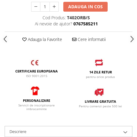
SANDALE-SABOTI
ADAUGA IN COS
CIZME
Cod Produs:
T402ORB/S
Ai nevoie de ajutor?
0767585211
SOSETE
BRANTURI
Adauga la Favorite
Cere informatii
ACCESORII
MANUSI
RISCURI MINIME
PROTECTIE MECANICA
CERTIFICARE EUROPEANA
14 ZILE RETUR
ISO 9001:2015
pentru orice produs
PROTECTIE TAIERE SI PERFORATII
PROTECTIE CHIMICA
PROTECTIE SUDURA
PERSONALIZARE
LIVRARE GRATUITA
Servicii de inscriptionare
Pentru comenzi peste 500 lei
PROTECTIE TERMICA (FRIG)
imbracaminte
ANTIVIBRATII
UNICA FOLOSINTA
Descriere
PROTECTIE LA IMPACT