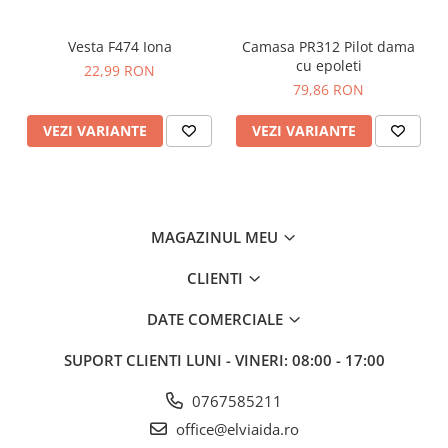
Dispozitive de prindere ușoare ce se regasesc la toate
feromarele
Protecție pentru bărbie cu clapetă ce confera un
Vesta F474 Iona
Camasa PR312 Pilot dama
confort sporit
cu epoleti
22,99 RON
Fermoar lateral pentru acces facil
79,86 RON
Țesătură Invelis Exterior :
VEZI VARIANTE
VEZI VARIANTE
100% poliester 300T Microfibre, finisaj anti-static 65g
Căptușeală de țesătură :
100% Poliester 65g
MAGAZINUL MEU
Tesatura de umplere :
Insulatex Pro: 100% Poliester 260g
CLIENTI
DATE COMERCIALE
SUPORT CLIENTI
LUNI - VINERI: 08:00 - 17:00
0767585211
office@elviaida.ro