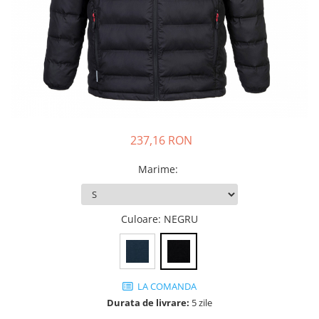
JACHETE DE LUCRU
PANTALONI DE LUCRU
JACHETE VATUITE
INDUSTRIA ALIMENTARA
GENUNCHIERE
IMBRACAMINTE ANTICHIMICA |
MULTIRISC
237,16 RON
CAMASI
Marime
:
FESURI, SEPCI, CAPISOANE
FLEECE
Culoare
: NEGRU
HANORACE
LA COMANDA
Durata de livrare:
5 zile