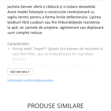
Jacheta Denver oferă o căldură și o izolare deosebită.
Acest model folosește o construcție revoluționară cu
sigiliu termic pentru a forma liniile deflectorului. Lipirea
țesăturii fără cusături sau fire îmbunătățește rezistența
la apă, iar șansele de umplere, aglomerare sau deplasare
sunt complet reduse.
Caracteristici
Finisaj textil Texpel™ Splash Eco extrem de rezistent la
apă fără PFAS, apa se îndepărtează de suprafața
țesăturii
Cusături sigilate termic pentru o rezistență sporită la
apă și vânt
VEZI MAI MULT
Căptușeala InsulatexPro oferă o căldură superioară
fără a adăuga greutate inutilă
Informatii conformitate produs
Mansete elastice
Margine cu snur ajustabil
5 buzunare pentru depozitare
Buzunar ascuns pentru telefon
PRODUSE SIMILARE
Buzunare cu fermoar