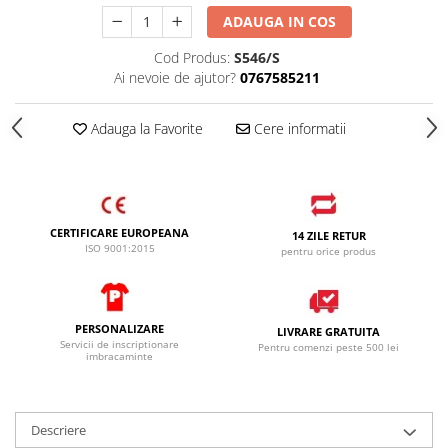
ADAUGA IN COS
Cod Produs:
S546/S
Ai nevoie de ajutor?
0767585211
Adauga la Favorite
Cere informatii
CERTIFICARE EUROPEANA
14 ZILE RETUR
ISO 9001:2015
pentru orice produs
PERSONALIZARE
LIVRARE GRATUITA
Servicii de inscriptionare
Pentru comenzi peste 500 lei
imbracaminte
Descriere