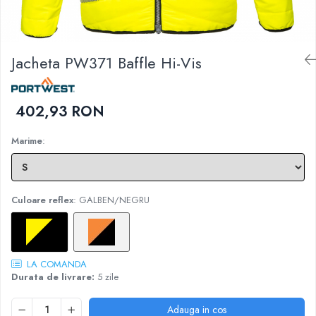
DIVERSE
JACHETE DE LUCRU
PANTALONI DE LUCRU
Jacheta PW371 Baffle Hi-Vis
JACHETE VATUITE
INDUSTRIA ALIMENTARA
402,93 RON
GENUNCHIERE
IMBRACAMINTE ANTICHIMICA |
Marime
:
MULTIRISC
CAMASI
FESURI, SEPCI, CAPISOANE
Culoare reflex
: GALBEN/NEGRU
FLEECE
HANORACE
LA COMANDA
Durata de livrare:
5 zile
Adauga in cos