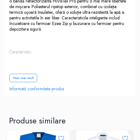
o bandă reflectorizantă HiVisTex Pro pentru o mai mare libertate
de mișcare. Poliesterul ripstop exterior, combinat cu izolația
termică ușoară Insulatex, oferă o soluție ultra-rezistentă la apă si
pentru activitatile în aer liber. Caracteristicile inteligente includ
încuietoare cu fermoar Ezee Zip și buzunare cu fermoar pentru
depozitare sigură.
Caracteristici
Țesătură durabilă, respirabilă, rezistentă la vânt și la apă
Finisaj textil Texpel™ Splash Eco extrem de rezistent la apă
Vezi mai mult
fără PFAS, apa se îndepărtează de suprafața țesăturii
Informatii conformitate produs
Captuseala moale Insulatex ofera caldura si confort
Buzunar pe piept cu fermoar
2 buzunare laterale cu fermoar
Tivitura si manseta elastica pentru a asigura confort si
caldura
Produse similare
Captusit integral pentru a capta caldura
Bandă reflectorizantă segmentată aplicată termic, pentru
vizibilitate sporită
3 buzunare mari depozitare