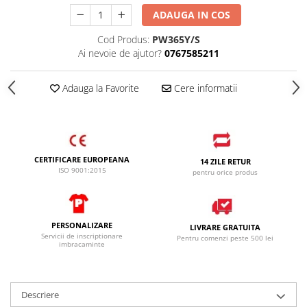
ADAUGA IN COS
Cod Produs:
PW365Y/S
Ai nevoie de ajutor?
0767585211
Adauga la Favorite
Cere informatii
CERTIFICARE EUROPEANA
14 ZILE RETUR
ISO 9001:2015
pentru orice produs
PERSONALIZARE
LIVRARE GRATUITA
Servicii de inscriptionare
Pentru comenzi peste 500 lei
imbracaminte
Descriere