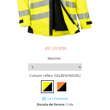
JACHETE DE LUCRU
PANTALONI DE LUCRU
JACHETE VATUITE
INDUSTRIA ALIMENTARA
GENUNCHIERE
IMBRACAMINTE ANTICHIMICA |
MULTIRISC
451,33 RON
CAMASI
Marime
:
FESURI, SEPCI, CAPISOANE
FLEECE
Culoare reflex
: GALBEN/NEGRU
HANORACE
LA COMANDA
Durata de livrare:
5 zile