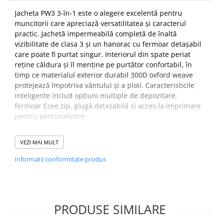
Jacheta PW3 3-în-1 este o alegere excelentă pentru
muncitorii care apreciază versatilitatea și caracterul
practic. Jachetă impermeabilă completă de înaltă
vizibilitate de clasa 3 și un hanorac cu fermoar detașabil
care poate fi purtat singur. Interiorul din spate periat
reține căldura și îl menține pe purtător confortabil, în
timp ce materialul exterior durabil 300D oxford weave
protejează împotriva vântului și a ploii. Caracteristicile
inteligente includ opțiuni multiple de depozitare,
fermoar Ezee zip, glugă detașabilă și acces la imprimare
pentru personalizare.
Caracteristici
VEZI MAI MULT
Rezistent la apa cu cusaturi sigilate care previn
penetrarea apei
Informatii conformitate produs
Finisaj textil Texpel™ Splash Eco extrem de rezistent la
apă fără PFAS, apa se îndepărtează de suprafața
țesăturii
Cusaturi duble pentru extra durabilitate
PRODUSE SIMILARE
Dispozitive de prindere ușoare ce se regasesc la toate