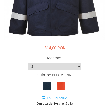
JACHETE DE LUCRU
PANTALONI DE LUCRU
JACHETE VATUITE
INDUSTRIA ALIMENTARA
GENUNCHIERE
IMBRACAMINTE ANTICHIMICA |
MULTIRISC
314,60 RON
CAMASI
Marime
:
FESURI, SEPCI, CAPISOANE
FLEECE
Culoare
: BLEUMARIN
HANORACE
LA COMANDA
Durata de livrare:
5 zile