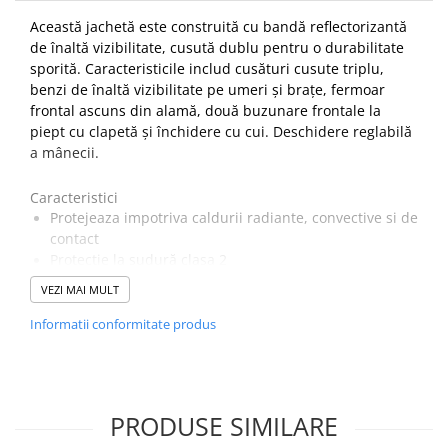
Această jachetă este construită cu bandă reflectorizantă
de înaltă vizibilitate, cusută dublu pentru o durabilitate
sporită. Caracteristicile includ cusături cusute triplu,
benzi de înaltă vizibilitate pe umeri și brațe, fermoar
frontal ascuns din alamă, două buzunare frontale la
piept cu clapetă și închidere cu cui. Deschidere reglabilă
a mânecii.
Caracteristici
Protejeaza impotriva caldurii radiante, convective si de
contact
Protecție la sudură clasa 2
2 buzunare cu capse aplicate in zona inferioara
VEZI MAI MULT
Buzunare cu capse aplicate in zona pieptului
Fermoar si capse ascunse
Informatii conformitate produs
Mansete si gluga ajustabile pentru o fixare corecta
Fermoar din alama, durabil rezistent
Cusaturi triple pentru o durabilitate crescuta
Certificat impotriva stropilor de metal topit
PRODUSE SIMILARE
UPF 40 pentru a bloca 98% din razele UV