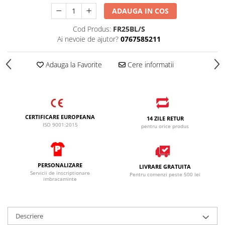
ADAUGA IN COS
Cod Produs:
FR25BL/S
Ai nevoie de ajutor?
0767585211
Adauga la Favorite
Cere informatii
CERTIFICARE EUROPEANA
14 ZILE RETUR
ISO 9001:2015
pentru orice produs
PERSONALIZARE
LIVRARE GRATUITA
Servicii de inscriptionare
Pentru comenzi peste 500 lei
imbracaminte
Descriere