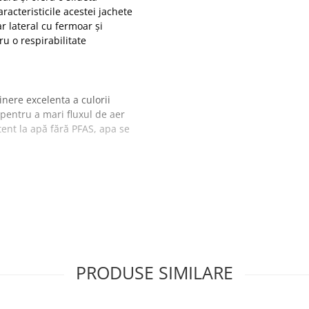
acteristicile acestei jachete
r lateral cu fermoar și
u o respirabilitate
inere excelenta a culorii
pentru a mari fluxul de aer
tent la apă fără PFAS, apa se
orțului dvs
PRODUSE SIMILARE
 finisaj Texpel 190g