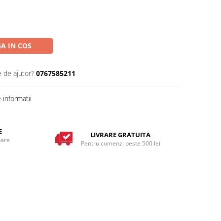
A IN COS
e de ajutor?
0767585211
informatii
E
LIVRARE GRATUITA
nare
Pentru comenzi peste 500 lei