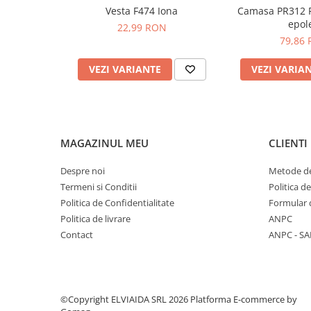
MeshAir PRO: 100% Poliester tip plasa
Vesta F474 Iona
Camasa PR312 P
PROTECTIE AUDITIVA
epole
22,99 RON
PROTECTIE RESPIRATORIE
79,86
LUCRU LA INALTIME
VEZI VARIANTE
VEZI VARIA
AVERTIZARE SI PRIM AJUTOR
TRICOURI
TRICOURI POLO
CAMASI
MAGAZINUL MEU
CLIENTI
HORECA
PROSOAPE
Despre noi
Metode de
PRODUSE DE VOIAJ
Termeni si Conditii
Politica d
Politica de Confidentialitate
Formular 
CASTI DE PROTECTIE
Politica de livrare
ANPC
PROTECTIA OCHILOR
Contact
ANPC - SA
MASTI DE SUDURA
OCHELARI
VIZIERE
©Copyright ELVIAIDA SRL 2026
Platforma E-commerce by