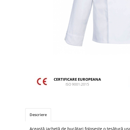
DIVERSE
JACHETE DE LUCRU
PANTALONI DE LUCRU
JACHETE VATUITE
INDUSTRIA ALIMENTARA
GENUNCHIERE
IMBRACAMINTE ANTICHIMICA |
MULTIRISC
CAMASI
CERTIFICARE EUROPEANA
FESURI, SEPCI, CAPISOANE
ISO 9001:2015
FLEECE
HANORACE
INCALTAMINTE
Descriere
BOCANCI
PANTOFI
Această jachetă de bucătari folosește o țesătură ușo