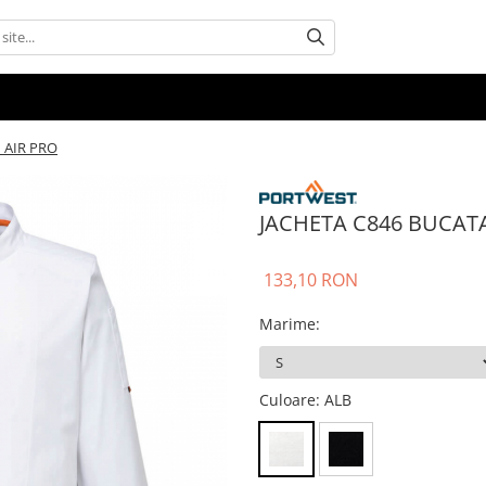
 AIR PRO
JACHETA C846 BUCATA
133,10 RON
Marime
:
Culoare
: ALB