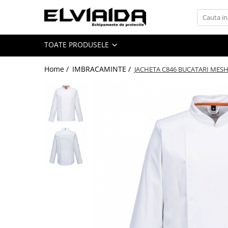
Toate Produsele
TOATE PRODUSELE
IMBRACAMINTE
IMBRACAMINTE DE LUCRU
Home /
IMBRACAMINTE /
JACHETA C846 BUCATARI MESH
IMBRACAMINTE REFLECTORIZANTA
IMBRACAMINTE DE IARNA
IMBRACAMINTE IMPERMEABILA
TRICOURI
VESTE
UNICA FOLOSINTA
IMBRACAMINTE ESD
IMBRACAMINTE IGNIFUGATA,
ANTISTATICA
COMBINEZOANE, HALATE