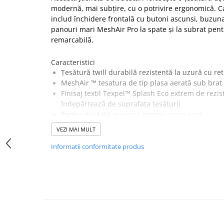
modernă, mai subțire, cu o potrivire ergonomică. Car
SANDALE-SABOTI
includ închidere frontală cu butoni ascunsi, buzuna
CIZME
panouri mari MeshAir Pro la spate și la subrat pentr
SOSETE
remarcabilă.
BRANTURI
Caracteristici
ACCESORII
Țesătură twill durabilă rezistentă la uzură cu ret
MeshAir ™ tesatura de tip plasa aerată sub brat 
MANUSI
Finisaj textil Texpel™ Splash Eco extrem de rezis
RISCURI MINIME
îndepărtează de suprafața țesăturii
Partea din față ascunsă pentru acces ușor
PROTECTIE MECANICA
Panglica pentru șorț asigură plasarea sigură a ș
PROTECTIE TAIERE SI PERFORATII
VEZI MAI MULT
1 buzunar pentru depozitare sigura
PROTECTIE CHIMICA
Buzunar Pix
Informatii conformitate produs
Design slim fit pentru un confort excepțional
PROTECTIE SUDURA
Se poate spăla mașină la 60°C
PROTECTIE TERMICA (FRIG)
Țesătură Invelis Exterior :
ANTIVIBRATII
Kingsmil: 65% poliester, 35% bumbac, 2% elastan cu
UNICA FOLOSINTA
Țesătură de contrast :
PROTECTIE LA IMPACT