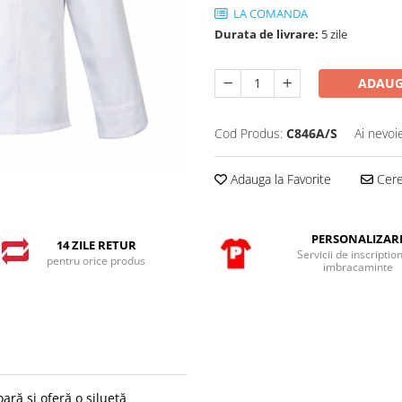
LA COMANDA
Durata de livrare:
5 zile
ADAUG
Cod Produs:
C846A/S
Ai nevoi
Adauga la Favorite
Cere 
PERSONALIZAR
14 ZILE RETUR
Servicii de inscriptio
pentru orice produs
imbracaminte
ară și oferă o siluetă