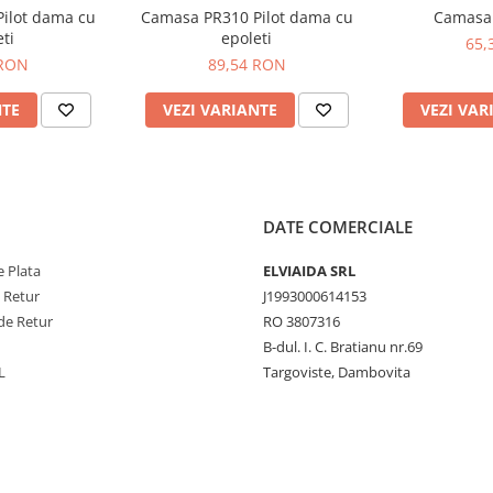
ilot dama cu
Camasa PR310 Pilot dama cu
Camasa
ti
epoleti
65,
 RON
89,54 RON
NTE
VEZI VARIANTE
VEZI VAR
DATE COMERCIALE
 Plata
ELVIAIDA SRL
e Retur
J1993000614153
de Retur
RO 3807316
B-dul. I. C. Bratianu nr.69
L
Targoviste, Dambovita