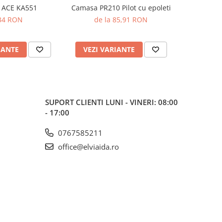
 ACE KA551
Camasa PR210 Pilot cu epoleti
Camasa PR2
34 RON
de la 85,91 RON
de 
IANTE
VEZI VARIANTE
VEZI 
SUPORT CLIENTI
LUNI - VINERI: 08:00
- 17:00
0767585211
office@elviaida.ro