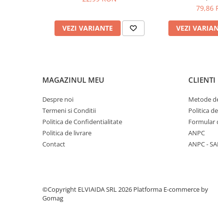
79,86
PROTECTIE AUDITIVA
PROTECTIE RESPIRATORIE
VEZI VARIANTE
VEZI VARIA
LUCRU LA INALTIME
AVERTIZARE SI PRIM AJUTOR
TRICOURI
TRICOURI POLO
MAGAZINUL MEU
CLIENTI
CAMASI
Despre noi
Metode de
HORECA
Termeni si Conditii
Politica d
PROSOAPE
Politica de Confidentialitate
Formular 
PRODUSE DE VOIAJ
Politica de livrare
ANPC
CASTI DE PROTECTIE
Contact
ANPC - SA
PROTECTIA OCHILOR
MASTI DE SUDURA
OCHELARI
©Copyright ELVIAIDA SRL 2026
Platforma E-commerce by
VIZIERE
Gomag