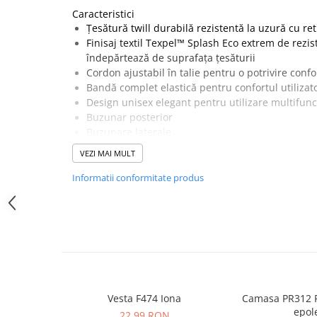
SANDALE-SABOTI
Caracteristici
Țesătură twill durabilă rezistentă la uzură cu ret
CIZME
Finisaj textil Texpel™ Splash Eco extrem de rezis
SOSETE
îndepărtează de suprafața țesăturii
Cordon ajustabil în talie pentru o potrivire confo
BRANTURI
Bandă complet elastică pentru confortul utilizat
ACCESORII
Design unisex elegant pentru utilizare multifunc
Buzunar posterior
MANUSI
Buzunare laterale
RISCURI MINIME
3 buzunare mari depozitare
VEZI MAI MULT
PROTECTIE MECANICA
Se poate spăla mașină la 60°C
Informatii conformitate produs
PROTECTIE TAIERE SI PERFORATII
Țesătură Invelis Exterior :
Polibumbac Kingsmill cu finisaj Texpel: 65% polie
PROTECTIE CHIMICA
PROTECTIE SUDURA
PROTECTIE TERMICA (FRIG)
ANTIVIBRATII
UNICA FOLOSINTA
Vesta F474 Iona
Camasa PR312 P
epole
PROTECTIE LA IMPACT
22,99 RON