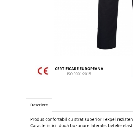
DIVERSE
JACHETE DE LUCRU
PANTALONI DE LUCRU
JACHETE VATUITE
INDUSTRIA ALIMENTARA
GENUNCHIERE
IMBRACAMINTE ANTICHIMICA |
MULTIRISC
CERTIFICARE EUROPEANA
ISO 9001:2015
CAMASI
FESURI, SEPCI, CAPISOANE
FLEECE
HANORACE
Descriere
INCALTAMINTE
Produs confortabil cu strat superior Texpel rezistent
BOCANCI
Caracteristici: două buzunare laterale, betelie elast
PANTOFI