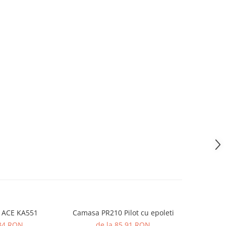
 ACE KA551
Camasa PR210 Pilot cu epoleti
Camasa PR2
34 RON
de la 85,91 RON
de 