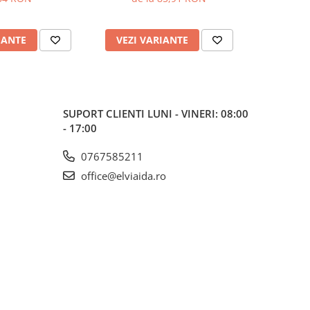
IANTE
VEZI VARIANTE
VEZI 
SUPORT CLIENTI
LUNI - VINERI: 08:00
- 17:00
0767585211
office@elviaida.ro