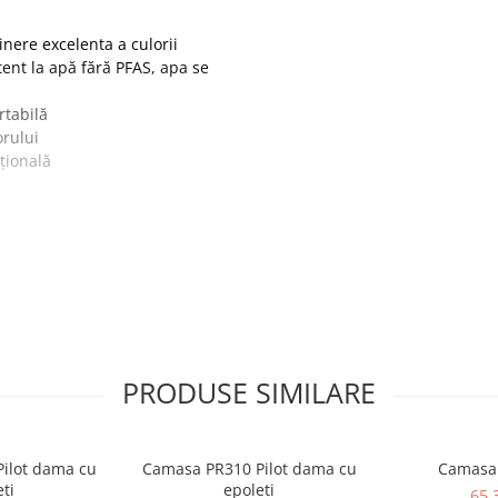
inere excelenta a culorii
tent la apă fără PFAS, apa se
rtabilă
orului
țională
ster, 35% bumbac 190g
PRODUSE SIMILARE
ilot dama cu
Camasa PR310 Pilot dama cu
Camasa
ti
epoleti
65,