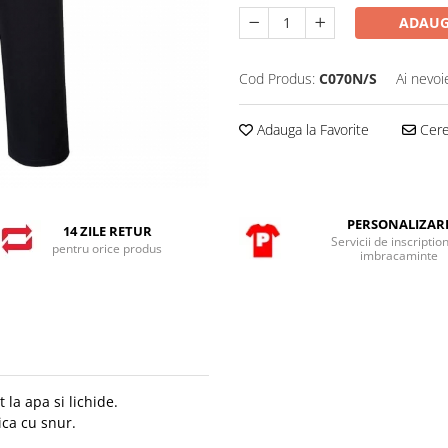
ADAUG
Cod Produs:
C070N/S
Ai nevoi
Adauga la Favorite
Cere 
PERSONALIZAR
14 ZILE RETUR
Servicii de inscriptio
pentru orice produs
imbracaminte
 la apa si lichide.
ica cu snur.