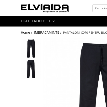
Toate Produsele
TOATE PRODUSELE
IMBRACAMINTE
IMBRACAMINTE DE LUCRU
Home /
IMBRACAMINTE /
PANTALONI C070 PENTRU BUC
IMBRACAMINTE REFLECTORIZANTA
IMBRACAMINTE DE IARNA
IMBRACAMINTE IMPERMEABILA
TRICOURI
VESTE
UNICA FOLOSINTA
IMBRACAMINTE ESD
IMBRACAMINTE IGNIFUGATA,
ANTISTATICA
COMBINEZOANE, HALATE