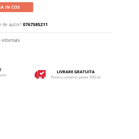
A IN COS
e de ajutor?
0767585211
informatii
E
LIVRARE GRATUITA
nare
Pentru comenzi peste 500 lei