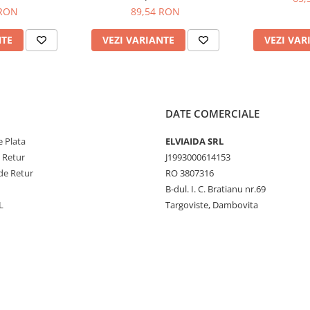
 RON
89,54 RON
NTE
VEZI VARIANTE
VEZI VAR
DATE COMERCIALE
 Plata
ELVIAIDA SRL
e Retur
J1993000614153
de Retur
RO 3807316
B-dul. I. C. Bratianu nr.69
L
Targoviste, Dambovita