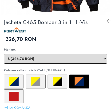
DIVERSE
JACHETE DE LUCRU
PANTALONI DE LUCRU
Jacheta C465 Bomber 3 in 1 Hi-Vis
JACHETE VATUITE
INDUSTRIA ALIMENTARA
326,70 RON
GENUNCHIERE
IMBRACAMINTE ANTICHIMICA |
Marime
:
MULTIRISC
CAMASI
FESURI, SEPCI, CAPISOANE
Culoare reflex
: PORTOCALIU/BLEUMARIN
FLEECE
HANORACE
LA COMANDA