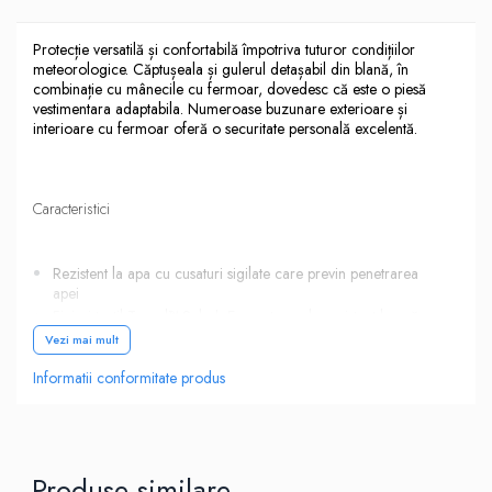
Protecție versatilă și confortabilă împotriva tuturor condițiilor
meteorologice. Căptușeala și gulerul detașabil din blană, în
combinație cu mânecile cu fermoar, dovedesc că este o piesă
vestimentara adaptabila. Numeroase buzunare exterioare și
interioare cu fermoar oferă o securitate personală excelentă.
Caracteristici
Rezistent la apa cu cusaturi sigilate care previn penetrarea
apei
Finisaj textil Texpel™ Splash Eco extrem de rezistent la apă
fără PFAS, apa se îndepărtează de suprafața țesăturii
Vezi mai mult
EN342 Protecție împotriva frigului certificată până la -40°C
Informatii conformitate produs
Jacheta poate fi purtata in trei moduri
Manecile detasabile, catpuseala si gulerul de blana ofera
multiple optiuni de folosire
Maneci si tiv tricotate
Buzunar pe piept cu fermoar
Produse similare