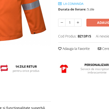
LA COMANDA
Durata de livrare:
5 zile
ADAUG
Cod Produs:
BZ13P/S
Ai nevoi
Adauga la Favorite
Cere 
PERSONALIZAR
14 ZILE RETUR
Servicii de inscriptio
pentru orice produs
imbracaminte
e și funcționalitate superbă.