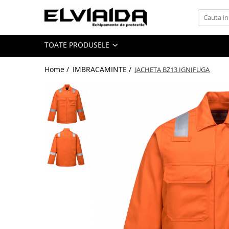
Toate Produsele
TOATE PRODUSELE
IMBRACAMINTE
IMBRACAMINTE DE LUCRU
Home /
IMBRACAMINTE /
JACHETA BZ13 IGNIFUGA
IMBRACAMINTE REFLECTORIZANTA
IMBRACAMINTE DE IARNA
IMBRACAMINTE IMPERMEABILA
TRICOURI
VESTE
UNICA FOLOSINTA
IMBRACAMINTE ESD
IMBRACAMINTE IGNIFUGATA,
ANTISTATICA
COMBINEZOANE, HALATE