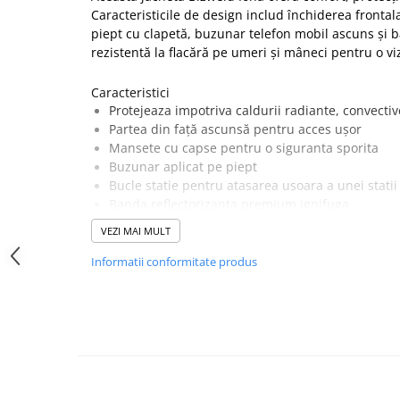
Caracteristicile de design includ închiderea front
SANDALE-SABOTI
piept cu clapetă, buzunar telefon mobil ascuns și b
CIZME
rezistentă la flacără pe umeri și mâneci pentru o vi
SOSETE
Caracteristici
BRANTURI
Protejeaza impotriva caldurii radiante, convectiv
ACCESORII
Partea din față ascunsă pentru acces ușor
Mansete cu capse pentru o siguranta sporita
MANUSI
Buzunar aplicat pe piept
RISCURI MINIME
Bucle statie pentru atasarea usoara a unei statii
Banda reflectorizanta premium ignifuga .
PROTECTIE MECANICA
UPF 40 pentru a bloca 98% din razele UV
PROTECTIE TAIERE SI PERFORATII
VEZI MAI MULT
Buzunar ascuns pentru telefon
PROTECTIE CHIMICA
3 buzunare mari depozitare
Informatii conformitate produs
Certificare CE
PROTECTIE SUDURA
CE-CAT III
PROTECTIE TERMICA (FRIG)
Țesătură Invelis Exterior :
ANTIVIBRATII
Bizweld™: 100% bumbac, finisaj superior ignifug 3
UNICA FOLOSINTA
Standarde
PROTECTIE LA IMPACT