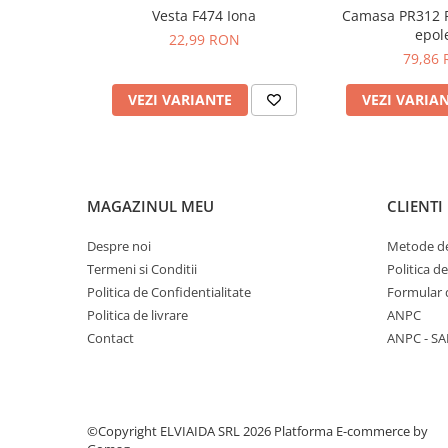
EN ISO 11612 A1+A2, B1, C1, E2, F1
Vesta F474 Iona
Camasa PR312 P
PROTECTIE AUDITIVA
EN ISO 11611 Clasa 1 A1+A2
epole
22,99 RON
IEC 61482-2 IEC 61482-1-1 ELIM 8.3 CAL/CM², AP
PROTECTIE RESPIRATORIE
79,86
2
ASTM F1959/F1959M-12 ATPV 11.2 CAL/CM
(HAF
LUCRU LA INALTIME
VEZI VARIANTE
VEZI VARIA
AVERTIZARE SI PRIM AJUTOR
TRICOURI
TRICOURI POLO
CAMASI
MAGAZINUL MEU
CLIENTI
HORECA
PROSOAPE
Despre noi
Metode de
PRODUSE DE VOIAJ
Termeni si Conditii
Politica d
Politica de Confidentialitate
Formular 
CASTI DE PROTECTIE
Politica de livrare
ANPC
PROTECTIA OCHILOR
Contact
ANPC - SA
MASTI DE SUDURA
OCHELARI
VIZIERE
©Copyright ELVIAIDA SRL 2026
Platforma E-commerce by