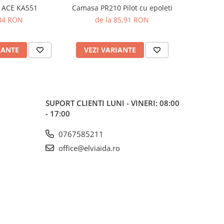
 ACE KA551
Camasa PR210 Pilot cu epoleti
Camasa PR2
34 RON
de la 85,91 RON
de 
IANTE
VEZI VARIANTE
VEZI 
SUPORT CLIENTI
LUNI - VINERI: 08:00
- 17:00
0767585211
office@elviaida.ro