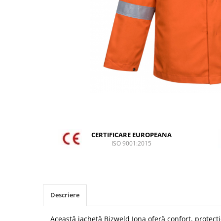
DIVERSE
JACHETE DE LUCRU
PANTALONI DE LUCRU
JACHETE VATUITE
INDUSTRIA ALIMENTARA
GENUNCHIERE
IMBRACAMINTE ANTICHIMICA |
MULTIRISC
CAMASI
CERTIFICARE EUROPEANA
FESURI, SEPCI, CAPISOANE
ISO 9001:2015
FLEECE
HANORACE
INCALTAMINTE
Descriere
BOCANCI
PANTOFI
Această jachetă Bizweld Iona oferă confort, protecți