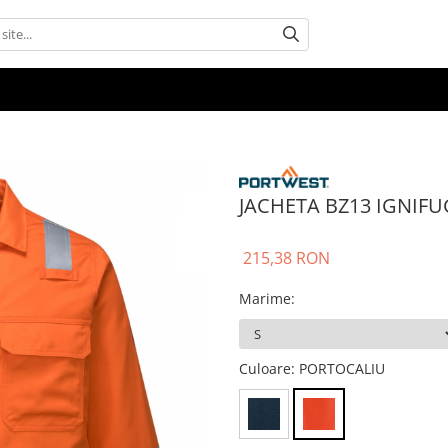
JACHETA BZ13 IGNIF
215,38 RON
Marime
:
Culoare
: PORTOCALIU