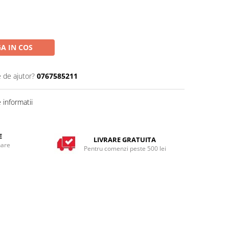
A IN COS
e de ajutor?
0767585211
informatii
E
LIVRARE GRATUITA
nare
Pentru comenzi peste 500 lei