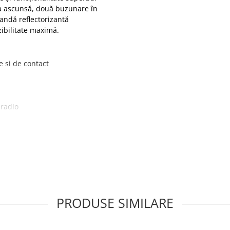
ala ascunsă, două buzunare în
andă reflectorizantă
zibilitate maximă.
e si de contact
 radio
PRODUSE SIMILARE
30g