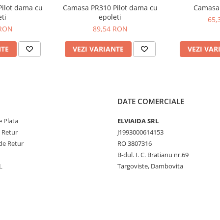
ilot dama cu
Camasa PR310 Pilot dama cu
Camasa
ti
epoleti
65,
TV 10.9CAL/CM²
 RON
89,54 RON
 = 80.4%)
NTE
VEZI VARIANTE
VEZI VAR
DATE COMERCIALE
 Plata
ELVIAIDA SRL
e Retur
J1993000614153
de Retur
RO 3807316
B-dul. I. C. Bratianu nr.69
L
Targoviste, Dambovita