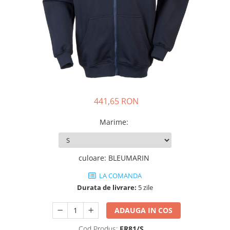
JACHETE DE LUCRU
PANTALONI DE LUCRU
JACHETE VATUITE
INDUSTRIA ALIMENTARA
GENUNCHIERE
IMBRACAMINTE ANTICHIMICA |
MULTIRISC
441,65 RON
CAMASI
Marime
:
FESURI, SEPCI, CAPISOANE
FLEECE
culoare
:
BLEUMARIN
HANORACE
LA COMANDA
Durata de livrare:
5 zile
ADAUGA IN COS
Cod Produs:
FR81/S