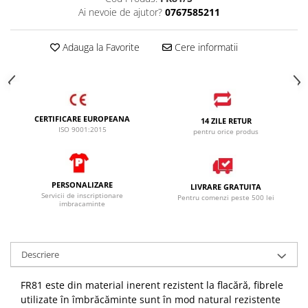
Ai nevoie de ajutor?
0767585211
Adauga la Favorite
Cere informatii
CERTIFICARE EUROPEANA
14 ZILE RETUR
ISO 9001:2015
pentru orice produs
PERSONALIZARE
LIVRARE GRATUITA
Servicii de inscriptionare
Pentru comenzi peste 500 lei
imbracaminte
Descriere
FR81 este din material inerent rezistent la flacără, fibrele
utilizate în îmbrăcăminte sunt în mod natural rezistente