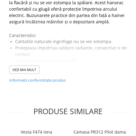
la flacără și nu se vor estompa la spălare. Acest hanorac
confortabil cu glugă oferă protecție împotriva arcului
electric. Buzunarele practice din partea din față a hainei
asigură încălzirea mâinilor și o depozitare amplă.
Caracteristici
Calitatile naturale ingnifuge nu se vor estompa.
Protejeaza impotriva caldurii radiante, convective si de
contact
2 buzunare pentru depozitare
Continut ridicat de bumbac
VEZI MAI MULT
Gluga incorporata este eleganta și practica
Tiv cu striații pentru o potrivire confortabilă
Informatii conformitate produs
Mansete striate pentru caldura si confort
UPF 40 pentru a bloca 98% din razele UV
CE-CAT III
Certificare CE
PRODUSE SIMILARE
Țesătură Invelis Exterior :
Tesetura Modaflame: 60% Modacrilic, 39% Bumbac, 1%
Vesta F474 Iona
Camasa PR312 Pilot dama