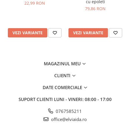
Fibre Carbon 300g
cu epoleti
22,99 RON
79,86 RON
Standarde
EN ISO 11612 A1, B1, C1, F1
EN 1149 -5
IEC 61482-2 IEC 61482-1-1 ELIM 9.2 CAL/CM², ELIM 15
VEZI VARIANTE
VEZI VARIANTE
CAL/CM²
IEC 61482-2 EC 61482-1-2 APC 1
2
ASTM F1959/F1959M-12 ATPV 16 CAL/CM
(HAF 86%)
MAGAZINUL MEU
CLIENTI
DATE COMERCIALE
SUPORT CLIENTI
LUNI - VINERI: 08:00 - 17:00
0767585211
office@elviaida.ro