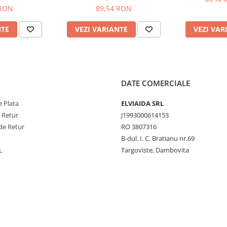
 RON
89,54 RON
NTE
VEZI VARIANTE
VEZI VAR
DATE COMERCIALE
 Plata
ELVIAIDA SRL
e Retur
J1993000614153
de Retur
RO 3807316
B-dul. I. C. Bratianu nr.69
L
Targoviste, Dambovita