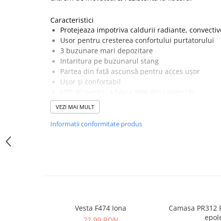
SANDALE-SABOTI
Caracteristici
CIZME
Protejeaza impotriva caldurii radiante, convectiv
SOSETE
Usor pentru cresterea confortului purtatorului
3 buzunare mari depozitare
BRANTURI
Intaritura pe buzunarul stang
ACCESORII
Partea din față ascunsă pentru acces ușor
Ușor și confortabil
MANUSI
UPF 40 pentru a bloca 98% din razele UV
RISCURI MINIME
CE-CAT III
VEZI MAI MULT
PROTECTIE MECANICA
Certificare CE
Informatii conformitate produs
PROTECTIE TAIERE SI PERFORATII
Țesătură Invelis Exterior :
Bizflame Work: 99% bumbac, 1% fibră de carbon 2
PROTECTIE CHIMICA
PROTECTIE SUDURA
Standarde
PROTECTIE TERMICA (FRIG)
EN ISO 11612 A1+A2, B1, C1, E2,F1
EN ISO 11611 Clasa 1 A1+A2
ANTIVIBRATII
EN 1149 -5
UNICA FOLOSINTA
ASTM F1959/F1959M-14e1 ATPV 9.1cal/cm²
Vesta F474 Iona
Camasa PR312 P
epole
PROTECTIE LA IMPACT
22,99 RON