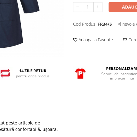
ADAUG
Cod Produs:
FR34/S
Ai nevoie 
Adauga la Favorite
Cere 
PERSONALIZAR
14 ZILE RETUR
Servicii de inscriptio
pentru orice produs
imbracaminte
tat peste articole de
esătură confortabilă, ușoară,