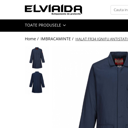
Toate Produsele
TOATE PRODUSELE
IMBRACAMINTE
IMBRACAMINTE DE LUCRU
Home /
IMBRACAMINTE /
HALAT FR34 IGNIFU ANTISTAT
IMBRACAMINTE REFLECTORIZANTA
IMBRACAMINTE DE IARNA
IMBRACAMINTE IMPERMEABILA
TRICOURI
VESTE
UNICA FOLOSINTA
IMBRACAMINTE ESD
IMBRACAMINTE IGNIFUGATA,
ANTISTATICA
COMBINEZOANE, HALATE