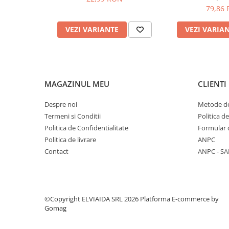
79,86
PROTECTIE AUDITIVA
PROTECTIE RESPIRATORIE
VEZI VARIANTE
VEZI VARIA
LUCRU LA INALTIME
AVERTIZARE SI PRIM AJUTOR
TRICOURI
TRICOURI POLO
MAGAZINUL MEU
CLIENTI
CAMASI
Despre noi
Metode de
HORECA
Termeni si Conditii
Politica d
PROSOAPE
Politica de Confidentialitate
Formular 
PRODUSE DE VOIAJ
Politica de livrare
ANPC
CASTI DE PROTECTIE
Contact
ANPC - SA
PROTECTIA OCHILOR
MASTI DE SUDURA
OCHELARI
©Copyright ELVIAIDA SRL 2026
Platforma E-commerce by
VIZIERE
Gomag