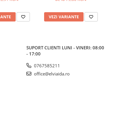
IANTE
VEZI VARIANTE
VEZI 
SUPORT CLIENTI
LUNI - VINERI: 08:00
- 17:00
0767585211
office@elviaida.ro