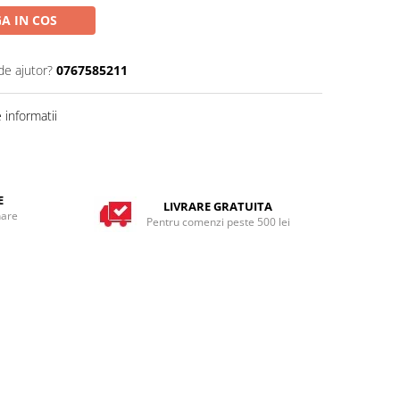
A IN COS
de ajutor?
0767585211
informatii
E
LIVRARE GRATUITA
nare
Pentru comenzi peste 500 lei