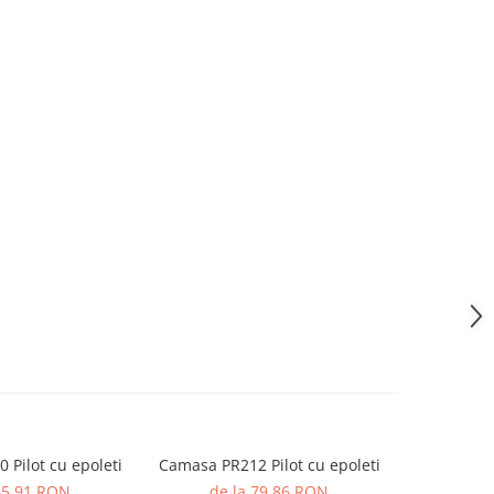
Pilot cu epoleti
Camasa PR212 Pilot cu epoleti
Cama
85,91 RON
de la 79,86 RON