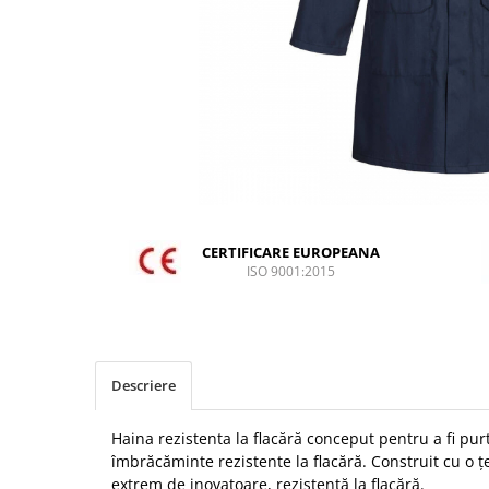
DIVERSE
JACHETE DE LUCRU
PANTALONI DE LUCRU
JACHETE VATUITE
INDUSTRIA ALIMENTARA
GENUNCHIERE
IMBRACAMINTE ANTICHIMICA |
MULTIRISC
CERTIFICARE EUROPEANA
ISO 9001:2015
CAMASI
FESURI, SEPCI, CAPISOANE
FLEECE
HANORACE
Descriere
INCALTAMINTE
Haina rezistenta la flacără conceput pentru a fi pur
BOCANCI
îmbrăcăminte rezistente la flacără. Construit cu o ț
PANTOFI
extrem de inovatoare, rezistentă la flacără.