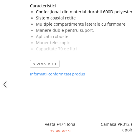
SANDALE-SABOTI
Caracteristici
Confecționat din material durabil 600D polyeste
CIZME
Sistem coaxial rotite
SOSETE
Multiple compartimente laterale cu fermoare
Manere duble pentru suport.
BRANTURI
Aplicatii robuste
ACCESORII
Maner telescopic
Capacitate 70 de litri
MANUSI
RISCURI MINIME
Țesătură Invelis Exterior :
VEZI MAI MULT
100% poliester 600D 350g
PROTECTIE MECANICA
Informatii conformitate produs
PROTECTIE TAIERE SI PERFORATII
Țesătură de contrast :
190T PA
PROTECTIE CHIMICA
PROTECTIE SUDURA
PROTECTIE TERMICA (FRIG)
ANTIVIBRATII
UNICA FOLOSINTA
Vesta F474 Iona
Camasa PR312 P
epole
PROTECTIE LA IMPACT
22,99 RON