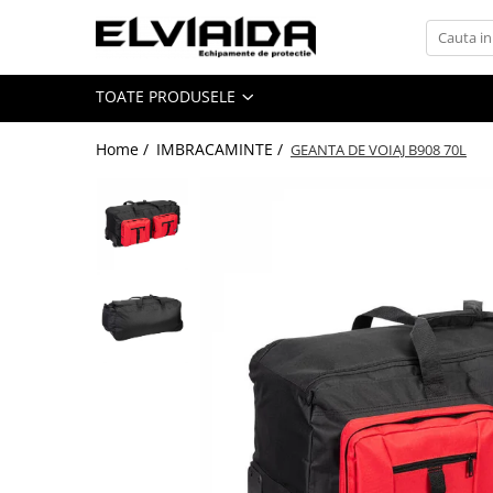
Toate Produsele
TOATE PRODUSELE
IMBRACAMINTE
IMBRACAMINTE DE LUCRU
Home /
IMBRACAMINTE /
GEANTA DE VOIAJ B908 70L
IMBRACAMINTE REFLECTORIZANTA
IMBRACAMINTE DE IARNA
IMBRACAMINTE IMPERMEABILA
TRICOURI
VESTE
UNICA FOLOSINTA
IMBRACAMINTE ESD
IMBRACAMINTE IGNIFUGATA,
ANTISTATICA
COMBINEZOANE, HALATE