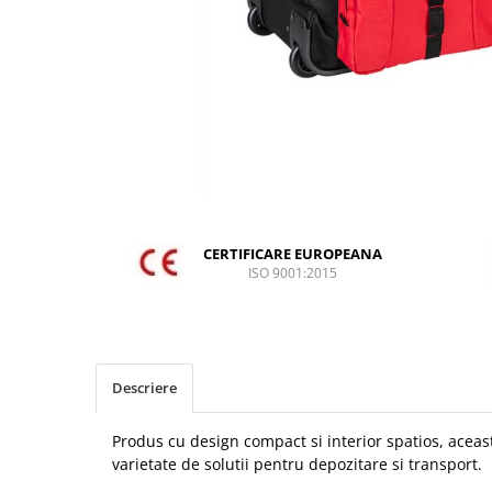
DIVERSE
JACHETE DE LUCRU
PANTALONI DE LUCRU
JACHETE VATUITE
INDUSTRIA ALIMENTARA
GENUNCHIERE
IMBRACAMINTE ANTICHIMICA |
MULTIRISC
CERTIFICARE EUROPEANA
ISO 9001:2015
CAMASI
FESURI, SEPCI, CAPISOANE
FLEECE
HANORACE
Descriere
INCALTAMINTE
Produs cu design compact si interior spatios, aceas
BOCANCI
varietate de solutii pentru depozitare si transport.
PANTOFI