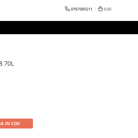
0767585211
0,00
8 70L
A IN COS