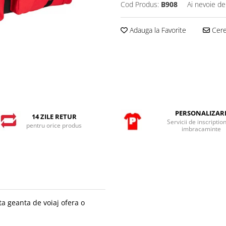
Cod Produs:
B908
Ai nevoie de
Adauga la Favorite
Cere 
PERSONALIZAR
14 ZILE RETUR
Servicii de inscriptio
pentru orice produs
imbracaminte
ta geanta de voiaj ofera o