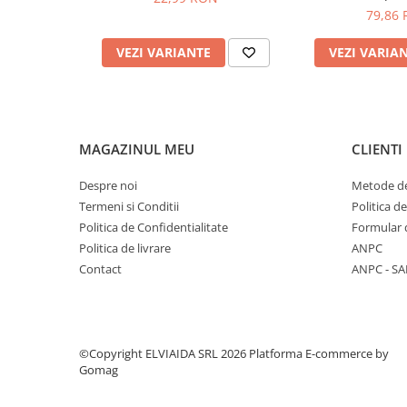
79,86
PROTECTIE AUDITIVA
PROTECTIE RESPIRATORIE
VEZI VARIANTE
VEZI VARIA
LUCRU LA INALTIME
AVERTIZARE SI PRIM AJUTOR
TRICOURI
TRICOURI POLO
MAGAZINUL MEU
CLIENTI
CAMASI
Despre noi
Metode de
HORECA
Termeni si Conditii
Politica d
PROSOAPE
Politica de Confidentialitate
Formular 
PRODUSE DE VOIAJ
Politica de livrare
ANPC
CASTI DE PROTECTIE
Contact
ANPC - SA
PROTECTIA OCHILOR
MASTI DE SUDURA
OCHELARI
©Copyright ELVIAIDA SRL 2026
Platforma E-commerce by
VIZIERE
Gomag