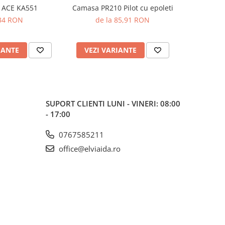
 ACE KA551
Camasa PR210 Pilot cu epoleti
Camasa PR2
34 RON
de la 85,91 RON
de 
IANTE
VEZI VARIANTE
VEZI 
SUPORT CLIENTI
LUNI - VINERI: 08:00
- 17:00
0767585211
office@elviaida.ro