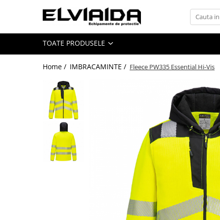
Toate Produsele
TOATE PRODUSELE
IMBRACAMINTE
IMBRACAMINTE DE LUCRU
Home /
IMBRACAMINTE /
Fleece PW335 Essential Hi-Vis
IMBRACAMINTE REFLECTORIZANTA
IMBRACAMINTE DE IARNA
IMBRACAMINTE IMPERMEABILA
TRICOURI
VESTE
UNICA FOLOSINTA
IMBRACAMINTE ESD
IMBRACAMINTE IGNIFUGATA,
ANTISTATICA
COMBINEZOANE, HALATE