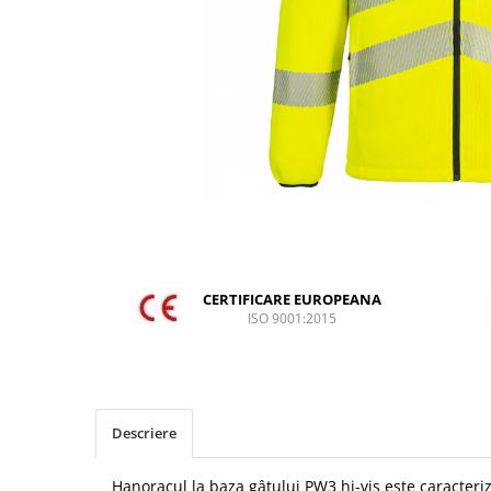
DIVERSE
JACHETE DE LUCRU
PANTALONI DE LUCRU
JACHETE VATUITE
INDUSTRIA ALIMENTARA
GENUNCHIERE
IMBRACAMINTE ANTICHIMICA |
MULTIRISC
CAMASI
CERTIFICARE EUROPEANA
FESURI, SEPCI, CAPISOANE
ISO 9001:2015
FLEECE
HANORACE
INCALTAMINTE
Descriere
BOCANCI
PANTOFI
Hanoracul la baza gâtului PW3 hi-vis este caracteriz