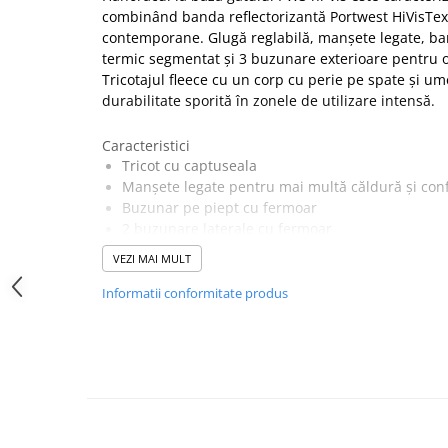
combinând banda reflectorizantă Portwest HiVisTex
SANDALE-SABOTI
contemporane. Glugă reglabilă, manșete legate, band
CIZME
termic segmentat și 3 buzunare exterioare pentru 
SOSETE
Tricotajul fleece cu un corp cu perie pe spate și umer
durabilitate sporită în zonele de utilizare intensă.
BRANTURI
ACCESORII
Caracteristici
Tricot cu captuseala
MANUSI
Manșete legate pentru mai multă căldură și con
RISCURI MINIME
Buzunar pe piept cu fermoar
2 buzunare laterale cu fermoar
PROTECTIE MECANICA
Gluga incorporata este eleganta și practica
PROTECTIE TAIERE SI PERFORATII
VEZI MAI MULT
Cablu reglabil și cârlig pentru o potrivire sigură
PROTECTIE CHIMICA
Bandă reflectorizantă segmentată aplicată termic,
Informatii conformitate produs
3 buzunare mari depozitare
PROTECTIE SUDURA
UPF 40 pentru a bloca 98% din razele UV
PROTECTIE TERMICA (FRIG)
Certificat conform EN ISO 20471 dupa 25x spalar
Este conform cu RIS 3279-TOM pentru industria f
ANTIVIBRATII
Certificare CE
UNICA FOLOSINTA
Țesătură Invelis Exterior :100% poliester, tricotat c
PROTECTIE LA IMPACT