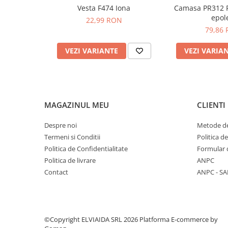
Țesătură de contrast :
94% poliester, 6% elastan la
Vesta F474 Iona
Camasa PR312 P
PROTECTIE AUDITIVA
Micro Fleece (3L)
epole
22,99 RON
PROTECTIE RESPIRATORIE
79,86
Standarde
LUCRU LA INALTIME
EN ISO 20471 Clasa 3
VEZI VARIANTE
VEZI VARIA
AVERTIZARE SI PRIM AJUTOR
RIS 3279 TOM Numărul 2 (numai portocaliu)
TRICOURI
TRICOURI POLO
CAMASI
MAGAZINUL MEU
CLIENTI
HORECA
PROSOAPE
Despre noi
Metode de
PRODUSE DE VOIAJ
Termeni si Conditii
Politica d
Politica de Confidentialitate
Formular 
CASTI DE PROTECTIE
Politica de livrare
ANPC
PROTECTIA OCHILOR
Contact
ANPC - SA
MASTI DE SUDURA
OCHELARI
VIZIERE
©Copyright ELVIAIDA SRL 2026
Platforma E-commerce by