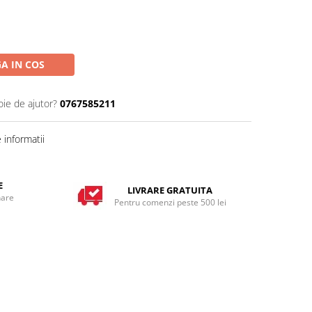
A IN COS
oie de ajutor?
0767585211
informatii
E
LIVRARE GRATUITA
nare
Pentru comenzi peste 500 lei