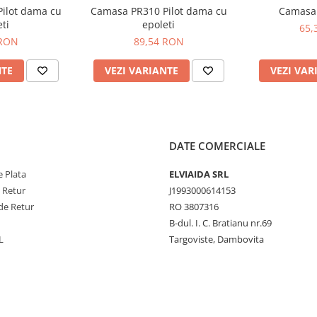
minat cu 100% poliester
ilot dama cu
Camasa PR310 Pilot dama cu
Camasa
ti
epoleti
65,
 RON
89,54 RON
NTE
VEZI VARIANTE
VEZI VAR
DATE COMERCIALE
 Plata
ELVIAIDA SRL
e Retur
J1993000614153
de Retur
RO 3807316
B-dul. I. C. Bratianu nr.69
L
Targoviste, Dambovita