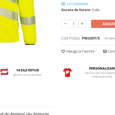
LA COMANDA
Durata de livrare:
5 zile
ADAUG
Cod Produs:
PW335Y/S
Ai nev
Adauga la Favorite
Cere 
PERSONALIZAR
14 ZILE RETUR
Servicii de inscriptio
pentru orice produs
imbracaminte
at de designul său distinctiv,