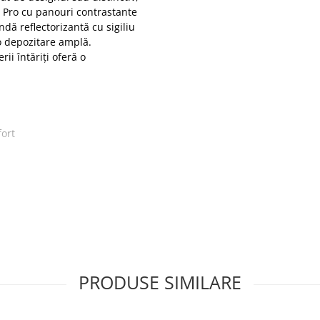
 Pro cu panouri contrastante
ă reflectorizantă cu sigiliu
o depozitare amplă.
ii întăriți oferă o
fort
 pentru vizibilitate sporită
i
eroviară (numai portocaliu)
PRODUSE SIMILARE
u spate periat 380g