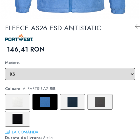
DIVERSE
JACHETE DE LUCRU
PANTALONI DE LUCRU
FLEECE AS26 ESD ANTISTATIC
JACHETE VATUITE
INDUSTRIA ALIMENTARA
146,41 RON
GENUNCHIERE
IMBRACAMINTE ANTICHIMICA |
Marime
:
MULTIRISC
CAMASI
FESURI, SEPCI, CAPISOANE
Culoare
: ALBASTRU AZURIU
FLEECE
HANORACE
LA COMANDA
Durata de livrare:
5 zile