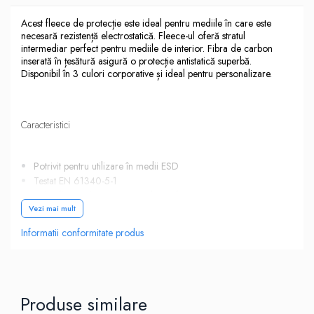
Acest fleece de protecție este ideal pentru mediile în care este
necesară rezistență electrostatică. Fleece-ul oferă stratul
intermediar perfect pentru mediile de interior. Fibra de carbon
inserată în țesătură asigură o protecție antistatică superbă.
Disponibil în 3 culori corporative și ideal pentru personalizare.
Caracteristici
Potrivit pentru utilizare în medii ESD
Testat EN 61340-5-1
Polar fleece de greutate media cu finisaj antiscamosare
pentru confort si caldura
Vezi mai mult
Fibra de carbon tricotată în întreaga țesătură oferă
Informatii conformitate produs
proprietăți ESD și anti-statice inerente
2 buzunare pentru depozitare
2 buzunare laterale cu fermoar
Creat pentru adaptare confortabila
Certificare CE
Produse similare