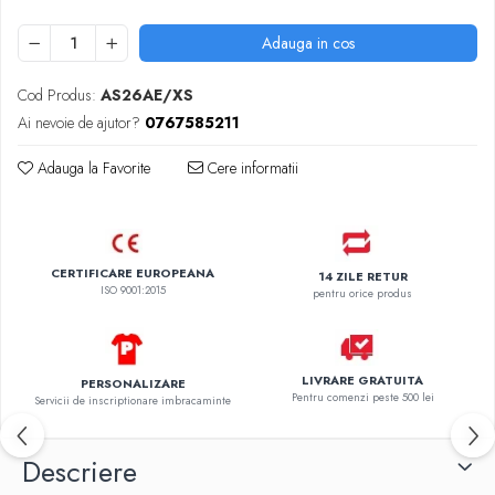
Adauga in cos
Cod Produs:
AS26AE/XS
Ai nevoie de ajutor?
0767585211
Adauga la Favorite
Cere informatii
CERTIFICARE EUROPEANA
14 ZILE RETUR
ISO 9001:2015
pentru orice produs
LIVRARE GRATUITA
PERSONALIZARE
Pentru comenzi peste 500 lei
Servicii de inscriptionare imbracaminte
Descriere