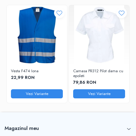
Țesătură Invelis Exterior :
98% Polyester, 2% Carbon Fibre Anti-Pill Fleece 280g
Standarde
EN 1149 -5
IEC 61340-5-1
Vesta F474 Iona
Camasa PR312 Pilot dama cu
epoleti
22,99 RON
79,86 RON
Vezi Variante
Vezi Variante
Magazinul meu