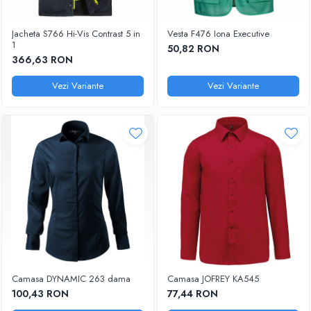
Jacheta S766 Hi-Vis Contrast 5 in
Vesta F476 Iona Executive
1
50,82 RON
366,63 RON
Vezi Variante
Vezi Variante
Camasa DYNAMIC 263 dama
Camasa JOFREY KA545
100,43 RON
77,44 RON