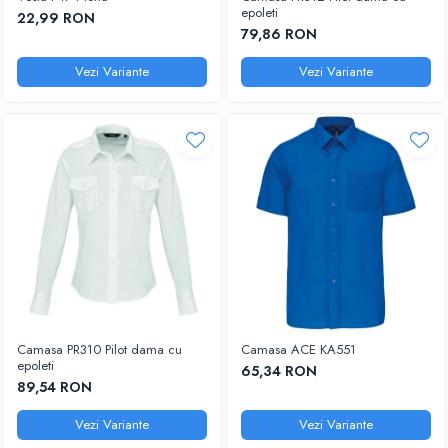
DIVERSE
epoleti
22,99 RON
JACHETE DE LUCRU
79,86 RON
PANTALONI DE LUCRU
Vezi Variante
Vezi Variante
JACHETE VATUITE
INDUSTRIA ALIMENTARA
GENUNCHIERE
IMBRACAMINTE ANTICHIMICA |
MULTIRISC
CAMASI
FESURI, SEPCI, CAPISOANE
FLEECE
HANORACE
Camasa PR310 Pilot dama cu
Camasa ACE KA551
epoleti
65,34 RON
89,54 RON
Vezi Variante
Vezi Variante