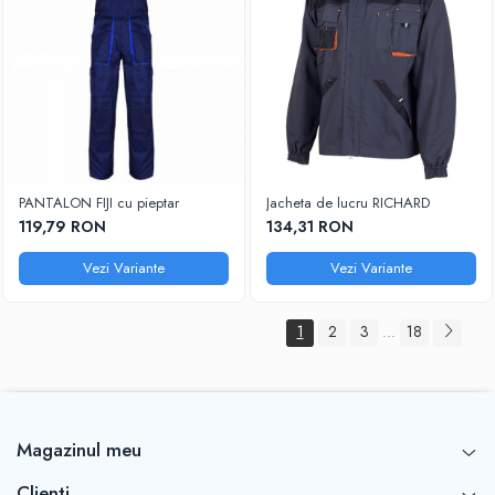
PANTALON FIJI cu pieptar
Jacheta de lucru RICHARD
119,79 RON
134,31 RON
Vezi Variante
Vezi Variante
1
2
3
18
...
Magazinul meu
Clienti