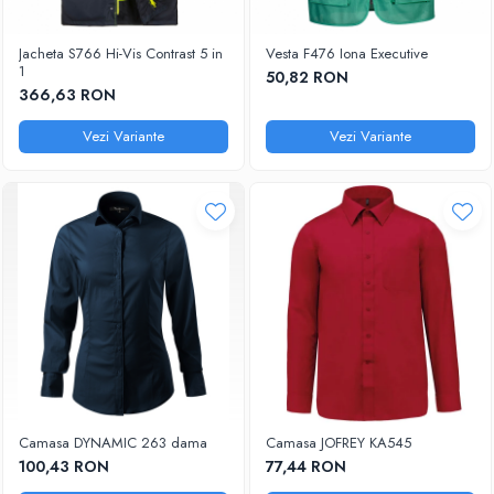
Jacheta S766 Hi-Vis Contrast 5 in
Vesta F476 Iona Executive
1
50,82 RON
366,63 RON
Vezi Variante
Vezi Variante
Camasa DYNAMIC 263 dama
Camasa JOFREY KA545
100,43 RON
77,44 RON