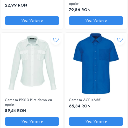
DIVERSE
epoleti
22,99 RON
JACHETE DE LUCRU
79,86 RON
PANTALONI DE LUCRU
Vezi Variante
Vezi Variante
JACHETE VATUITE
INDUSTRIA ALIMENTARA
GENUNCHIERE
IMBRACAMINTE ANTICHIMICA |
MULTIRISC
CAMASI
FESURI, SEPCI, CAPISOANE
FLEECE
HANORACE
Camasa PR310 Pilot dama cu
Camasa ACE KA551
epoleti
65,34 RON
89,54 RON
Vezi Variante
Vezi Variante