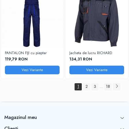
PANTALON FIJI cu pieptar
Jacheta de lucru RICHARD
119,79 RON
134,31 RON
Vezi Variante
Vezi Variante
1
2
3
18
...
Magazinul meu
Clienti