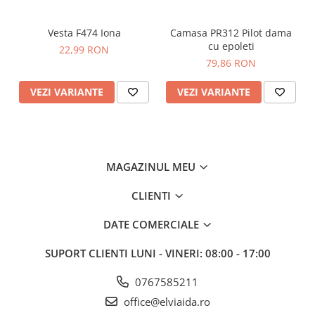
Pungă de vânzare cu amănuntul care ajută la
prezentarea pentru vânzările cu amănuntul
Bandă complet elastică pentru confortul utilizatorului
Vesta F474 Iona
Camasa PR312 Pilot dama
cu epoleti
22,99 RON
Țesătură Invelis Exterior :
79,86 RON
BizTex SMS 55g
VEZI VARIANTE
VEZI VARIANTE
Standarde
EN ISO 13982 Tip 5
EN 13034 Tip 6
EN 1073-2
EN 1149 -5
MAGAZINUL MEU
ANSI/ISEA 101
CLIENTI
DATE COMERCIALE
SUPORT CLIENTI
LUNI - VINERI: 08:00 - 17:00
0767585211
office@elviaida.ro