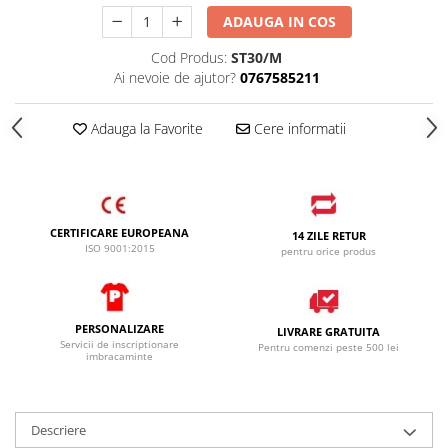
ADAUGA IN COS
Cod Produs:
ST30/M
Ai nevoie de ajutor?
0767585211
Adauga la Favorite
Cere informatii
CERTIFICARE EUROPEANA
14 ZILE RETUR
ISO 9001:2015
pentru orice produs
PERSONALIZARE
LIVRARE GRATUITA
Servicii de inscriptionare
Pentru comenzi peste 500 lei
imbracaminte
Descriere