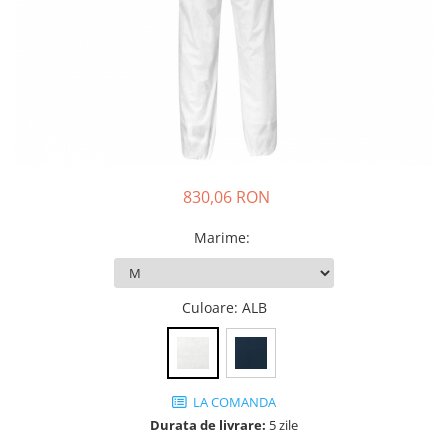
JACHETE DE LUCRU
PANTALONI DE LUCRU
JACHETE VATUITE
INDUSTRIA ALIMENTARA
GENUNCHIERE
IMBRACAMINTE ANTICHIMICA |
MULTIRISC
830,06 RON
CAMASI
Marime
:
FESURI, SEPCI, CAPISOANE
FLEECE
Culoare
: ALB
HANORACE
LA COMANDA
Durata de livrare:
5 zile