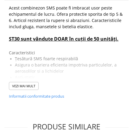
Acest combinezon SMS poate fi imbracat usor peste
echipamentul de lucru. Ofera protectie sporita de tip 5 &
6. Articol rezistent la rupere si abraziuni. Caracteristicile
includ gluga, mansetele si betelia elastice.
ST30 sunt vândute DOAR în cuții de 50 unități.
Caracteristici
Țesătură SMS foarte respirabilă
Asigura o bariera eficienta impotriva particulelor, a
aerosolilor si a lichidelor
Anti-static
Fermoar reversibil pentru acces rapid si usor
VEZI MAI MULT
Clapetă închisă cu fermoar pentru protecție
suplimentară
Informatii conformitate produs
Elastic la glezne, maneci, talie si gluga
CE-CAT III
Glugă cu formă ergonomică pentru o potrivire
perfectă
PRODUSE SIMILARE
Certificare CE