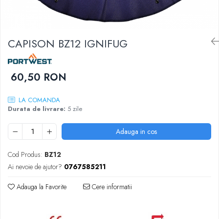
DIVERSE
JACHETE DE LUCRU
PANTALONI DE LUCRU
CAPISON BZ12 IGNIFUG
JACHETE VATUITE
INDUSTRIA ALIMENTARA
60,50 RON
GENUNCHIERE
IMBRACAMINTE ANTICHIMICA |
LA COMANDA
MULTIRISC
Durata de livrare:
5 zile
CAMASI
FESURI, SEPCI, CAPISOANE
Adauga in cos
FLEECE
Cod Produs:
BZ12
HANORACE
Ai nevoie de ajutor?
0767585211
Adauga la Favorite
Cere informatii