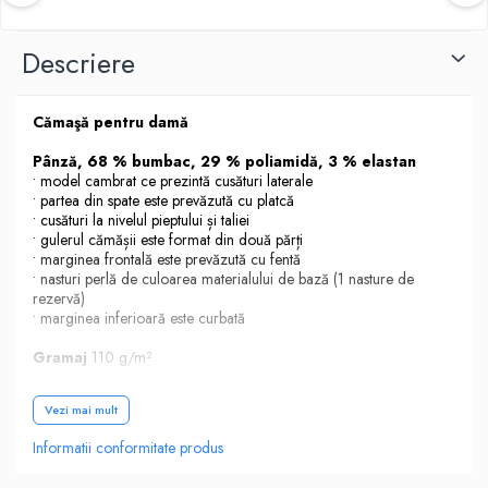
Descriere
Cămaşă pentru damă
Pânză, 68 % bumbac, 29 % poliamidă, 3 % elastan
• model cambrat ce prezintă cusături laterale
• partea din spate este prevăzută cu platcă
• cusături la nivelul pieptului și taliei
• gulerul cămășii este format din două părți
• marginea frontală este prevăzută cu fentă
• nasturi perlă de culoarea materialului de bază (1 nasture de
rezervă)
• marginea inferioară este curbată
Gramaj
110 g/m²
Mărime
S-2XL
Vezi mai mult
Etichetă
textilă
Informatii conformitate produs