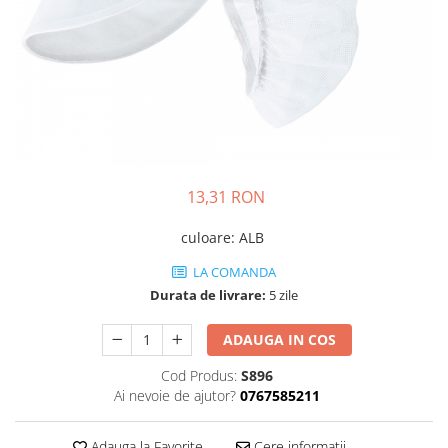
JACHETE DE LUCRU
PANTALONI DE LUCRU
JACHETE VATUITE
INDUSTRIA ALIMENTARA
GENUNCHIERE
IMBRACAMINTE ANTICHIMICA |
MULTIRISC
13,31 RON
CAMASI
culoare
:
ALB
FESURI, SEPCI, CAPISOANE
LA COMANDA
FLEECE
Durata de livrare:
5 zile
HANORACE
ADAUGA IN COS
Cod Produs:
S896
Ai nevoie de ajutor?
0767585211
Adauga la Favorite
Cere informatii