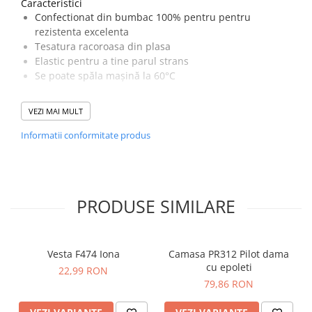
Caracteristici
Confectionat din bumbac 100% pentru pentru
rezistenta excelenta
Tesatura racoroasa din plasa
Elastic pentru a tine parul strans
Se poate spăla mașină la 60°C
Țesătură Invelis Exterior :
VEZI MAI MULT
Kingsmill Cotton: 100% bumbac 280g
Informatii conformitate produs
Țesătură de contrast :
MeshAir Hi-Vis: 100% Poliester tip plasa
PRODUSE SIMILARE
Vesta F474 Iona
Camasa PR312 Pilot dama
cu epoleti
22,99 RON
79,86 RON